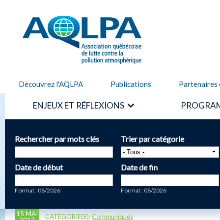
Alle
cont
AQLPA
prin
Découvrez l'AQLPA
Publications
Partenaires 
ENJEUX ET RÉFLEXIONS
PROGRAM
Rechercher par mots clés
Trier par catégorie
Date de début
Date de fin
Date
Date
Format : 08/2026
Format : 08/2026
15 MAI
CATÉGORIE(S):
Communiqués
2012