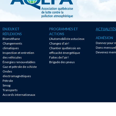
ENJEUX ET
PROGRAMMES ET
ACTUALITÉS
RÉFLEXIONS
ACTIONS
ADHÉSION
Biométhane
L'Automobiliste astucieux
Donnez pour m
Changements
Changez d’air!
Dons mensuel
climatiques
Chantier québécois en
Devenez mem
Inspection et entretien
efficacité énergétique
des véhicules
Faites de l’air!
Énergies renouvelables
Brigade des pneus
Gaz et pétrole de schiste
Ondes
électromagnétiques
Pétrole
Smog
Transports
Accords internationaux