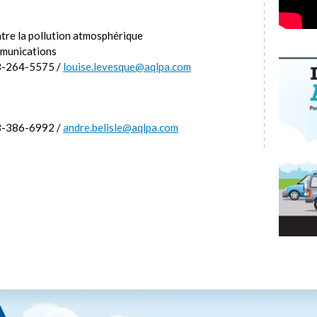
tre la pollution atmosphérique
mmunications
8-264-5575 /
louise.levesque@aqlpa.com
8-386-6992 /
andre.belisle@aqlpa.com