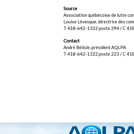
Source
Association québécoise de lutte con
Louise Lévesque, directrice des co
T 418-642-1322 poste 294 / C 41
Contact
André Bélisle, président AQLPA
T 418-642-1322 poste 223 / C 41