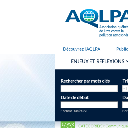
AQLPA
Découvrez l'AQLPA
Publi
ENJEUX ET RÉFLEXIONS
Rechercher par mots clés
Tr
Date de début
Da
Date
Da
Format : 08/2026
For
17 AVR
CATÉGORIE(S):
Communiqué
2013