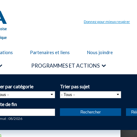
Aller au
contenu
principal
Donnez pour mieux respirer
cations
Partenaires et liens
Nous joindre
PROGRAMMES ET ACTIONS
ier par catégorie
Trier pas sujet
te de fin
te
mat : 08/2026
s