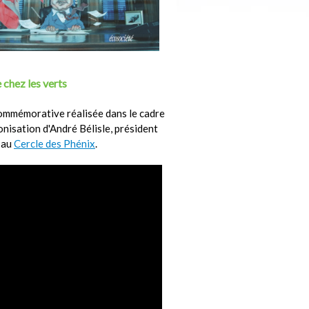
 chez les verts
ommémorative réalisée dans le cadre
ronisation d'André Bélisle, président
 au
Cercle des Phénix
.