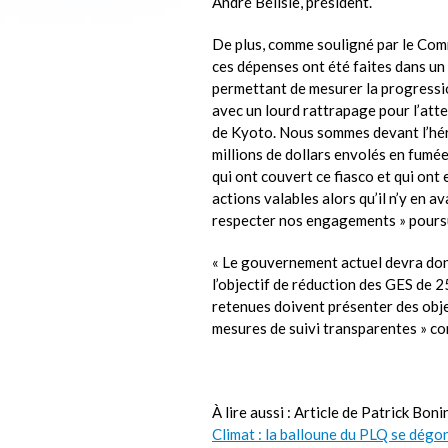
André Bélisle, président.
De plus, comme souligné par le Co
ces dépenses ont été faites dans un
permettant de mesurer la progressio
avec un lourd rattrapage pour l’attei
de Kyoto. Nous sommes devant l’héri
millions de dollars envolés en fum
qui ont couvert ce fiasco et qui ont
actions valables alors qu’il n’y en
respecter nos engagements » poursu
« Le gouvernement actuel devra don
l’objectif de réduction des GES de 
retenues doivent présenter des obje
mesures de suivi transparentes » co
À lire aussi : Article de Patrick Bon
Climat : la balloune du PLQ se dégon