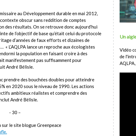
mmissaire au Développement durable en mai 2012,
 contexte obscur sans reddition de comptes
n des résultats. On se retrouve donc aujourd’hui
nte de l’objectif de base qu’était celui du protocole
Un aigle
tage d’années de faux efforts et dizaines de
ée… « L’AQLPA lance un reproche aux écologistes
Vidéo c
 endormi la population en faisant croire à des
de l'int
 avait manifestement pas suffisamment pour
AQLPA,
it André Bélisle.
c prendre des bouchées doubles pour atteindre
25% en 2020 sous le niveau de 1990. Les actions
ctifs ambitieux réalistes et comprendre des
nclut André Bélisle.
- 30 –
in sur le site blogue Greenpeace
fle.