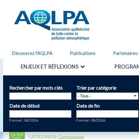
Alle
cont
AQLPA
prin
Découvrez l'AQLPA
Publications
Partenaires 
ENJEUX ET RÉFLEXIONS
PROGRAM
Rechercher par mots clés
Trier par catégorie
Date de début
Date de fin
Date
Date
Format : 08/2026
Format : 08/2026
14 SEP
CATÉGORIE(S):
Communiqués
2011