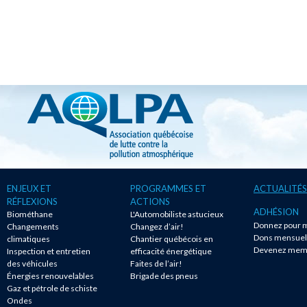
ENJEUX ET
PROGRAMMES ET
ACTUALITÉS
RÉFLEXIONS
ACTIONS
ADHÉSION
Biométhane
L'Automobiliste astucieux
Donnez pour m
Changements
Changez d’air!
Dons mensuel
climatiques
Chantier québécois en
Devenez mem
Inspection et entretien
efficacité énergétique
des véhicules
Faites de l’air!
Énergies renouvelables
Brigade des pneus
Gaz et pétrole de schiste
Ondes