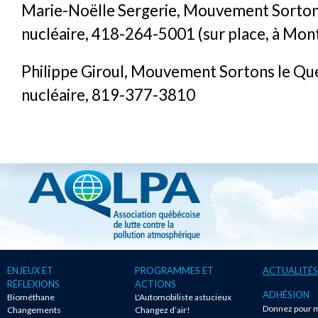
Marie-Noëlle Sergerie, Mouvement Sorton
nucléaire, 418-264-5001 (sur place, à Mon
Philippe Giroul, Mouvement Sortons le Qu
nucléaire, 819-377-3810
ENJEUX ET
PROGRAMMES ET
ACTUALITÉS
RÉFLEXIONS
ACTIONS
ADHÉSION
Biométhane
L'Automobiliste astucieux
Donnez pour m
Changements
Changez d’air!