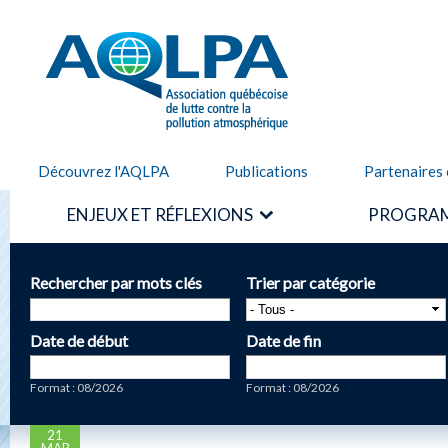
Alle
cont
AQLPA
prin
Découvrez l'AQLPA
Publications
Partenaires 
ENJEUX ET RÉFLEXIONS
PROGRAM
Rechercher par mots clés
Trier par catégorie
Date de début
Date de fin
Date
Date
Format : 08/2026
Format : 08/2026
21
MAR