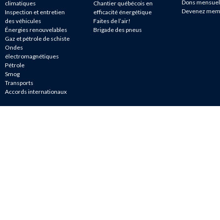
Dons mensuel
climatiques
Chantier québécois en
Devenez mem
Inspection et entretien
efficacité énergétique
des véhicules
Faites de l’air!
Énergies renouvelables
Brigade des pneus
Gaz et pétrole de schiste
Ondes
électromagnétiques
Pétrole
Smog
Transports
Accords internationaux