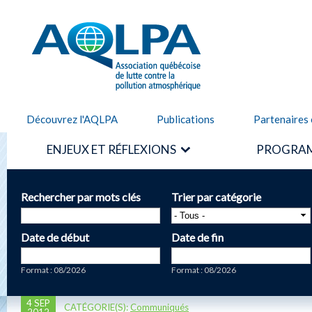
Alle
cont
AQLPA
prin
Découvrez l'AQLPA
Publications
Partenaires 
ENJEUX ET RÉFLEXIONS
PROGRAM
Rechercher par mots clés
Trier par catégorie
Date de début
Date de fin
Date
Date
Format : 08/2026
Format : 08/2026
4 SEP
CATÉGORIE(S):
Communiqués
2012