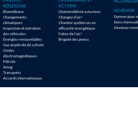
RÉFLEXIONS
ACTIONS
ADHÉSION
Biométhane
L'Automobiliste astucieux
Donnez pour m
Changements
Changez d’air!
Dons mensuel
climatiques
Chantier québécois en
Devenez mem
Inspection et entretien
efficacité énergétique
des véhicules
Faites de l’air!
Énergies renouvelables
Brigade des pneus
Gaz et pétrole de schiste
Ondes
électromagnétiques
Pétrole
Smog
Transports
Accords internationaux