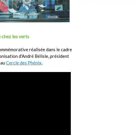
 chez les verts
ommémorative réalisée dans le cadre
ronisation d'André Bélisle, président
 au
Cercle des Phénix
.