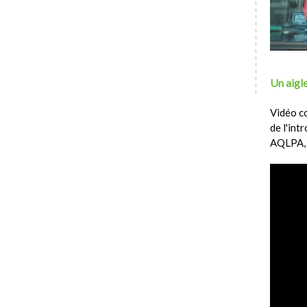
Un aigle
Vidéo c
de l'int
AQLPA,