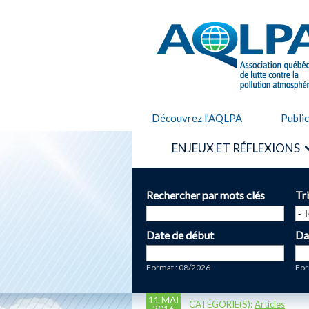
AQLPA
Découvrez l'AQLPA
Publi
ENJEUX ET RÉFLEXIONS
Rechercher par mots clés
Tr
Date de début
Da
Date
Da
Format : 08/2026
For
11 MAI
CATÉGORIE(S):
Articles
2016