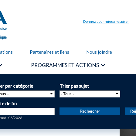
Aller au
contenu
principal
Donnez pour mieux respirer
cations
Partenaires et liens
Nous joindre
PROGRAMMES ET ACTIONS
ier par catégorie
Trier pas sujet
te de fin
te
mat : 08/2026