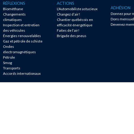
RÉFLEXIONS
ACTIONS
ADHÉSION
Biométhane
L'Automobiliste astucieux
Donnez pour m
Changements
Changez d’air!
Dons mensuel
climatiques
Chantier québécois en
Devenez mem
Inspection et entretien
efficacité énergétique
des véhicules
Faites de l’air!
Énergies renouvelables
Brigade des pneus
Gaz et pétrole de schiste
Ondes
électromagnétiques
Pétrole
Smog
Transports
Accords internationaux