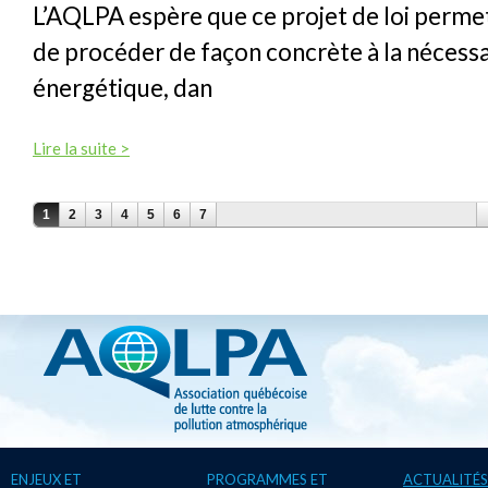
L’AQLPA espère que ce projet de loi perm
de procéder de façon concrète à la nécessa
énergétique, dan
Lire la suite >
PAGES
1
2
3
4
5
6
7
ENJEUX ET
PROGRAMMES ET
ACTUALITÉS