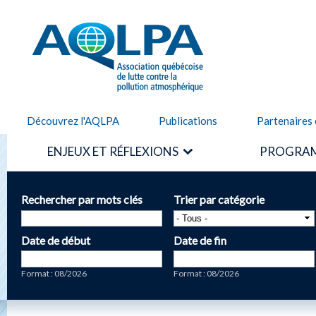
Alle
cont
AQLPA
prin
Découvrez l'AQLPA
Publications
Partenaires 
ENJEUX ET RÉFLEXIONS
PROGRAM
Rechercher par mots clés
Trier par catégorie
Date de début
Date de fin
Date
Date
Format : 08/2026
Format : 08/2026