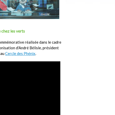
 chez les verts
ommémorative réalisée dans le cadre
ronisation d'André Bélisle, président
 au
Cercle des Phénix
.