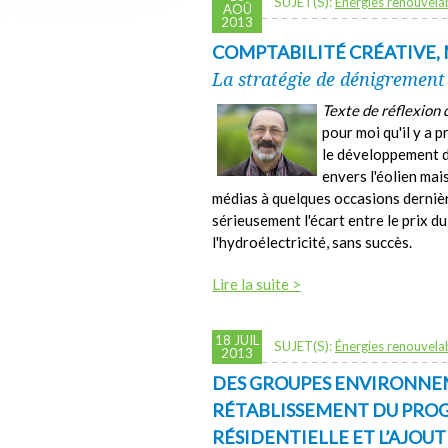
SUJET(S):
Énergies renouvela
AOÛ
2013
COMPTABILITÉ CRÉATIVE, 
La stratégie de dénigrement 
Texte de réflexion 
pour moi qu'il y a
le développement de
envers l'éolien mai
médias à quelques occasions derniè
sérieusement l'écart entre le prix d
l'hydroélectricité, sans succès.
Lire la suite >
18 JUIL
SUJET(S):
Énergies renouvela
2013
DES GROUPES ENVIRONNE
RÉTABLISSEMENT DU PROG
RÉSIDENTIELLE ET L’AJOU