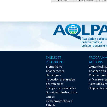
ENJEUX ET
PROGRAMM
RÉFLEXIONS
ACTIONS
Biométhane
L'Automobilis
Changements
Changez d’air
climatiques
Chantier québ
Inspection et entretien
efficacité éne
des véhicules
Faites de l’air!
Énergies renouvelables
Brigade des p
Gaz et pétrole de schiste
Ondes
électromagnétiques
Pétrole