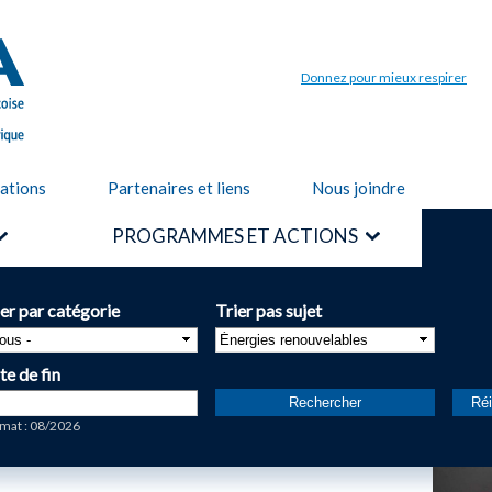
Aller au
contenu
principal
Donnez pour mieux respirer
cations
Partenaires et liens
Nous joindre
PROGRAMMES ET ACTIONS
ier par catégorie
Trier pas sujet
te de fin
te
mat : 08/2026