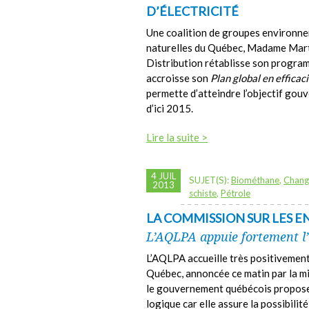
D’ÉLECTRICITÉ
Une coalition de groupes environn
naturelles du Québec, Madame Mart
Distribution rétablisse son program
accroisse son
Plan global en effica
permette d’atteindre l’objectif gou
d’ici 2015.
Lire la suite >
4 JUIL
SUJET(S):
Biométhane
,
Chang
2013
schiste
,
Pétrole
LA COMMISSION SUR LES 
L’AQLPA appuie fortement l’
L’AQLPA accueille très positivement
Québec, annoncée ce matin par la mi
le gouvernement québécois propose u
logique car elle assure la possibilit