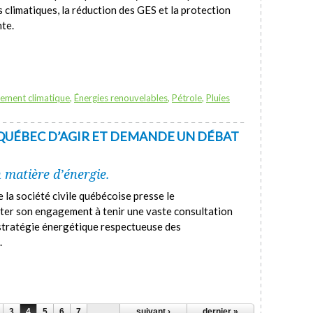
 climatiques, la réduction des GES et la protection
te.
ement climatique
,
Énergies renouvelables
,
Pétrole
,
Pluies
E QUÉBEC D’AGIR ET DEMANDE UN DÉBAT
n matière d’énergie.
la société civile québécoise presse le
er son engagement à tenir une vaste consultation
stratégie énergétique respectueuse des
.
3
4
5
6
7
suivant ›
dernier »