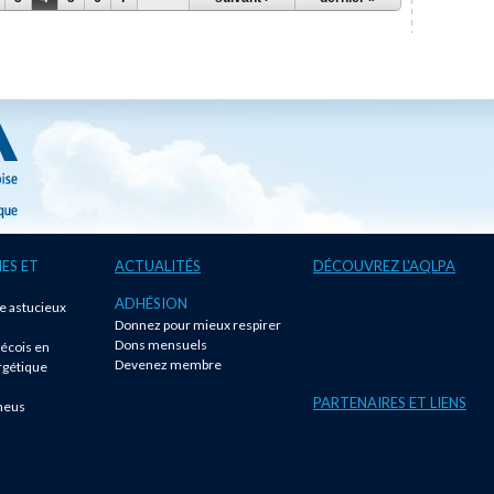
ES ET
ACTUALITÉS
DÉCOUVREZ L'AQLPA
ADHÉSION
te astucieux
Donnez pour mieux respirer
!
Dons mensuels
écois en
Devenez membre
rgétique
PARTENAIRES ET LIENS
neus