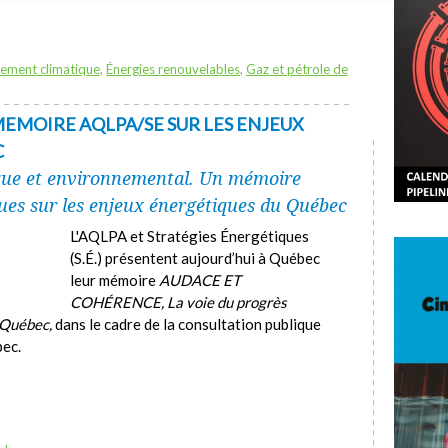
ement climatique
,
Énergies renouvelables
,
Gaz et pétrole de
EMOIRE AQLPA/SE SUR LES ENJEUX
C
ique et environnemental. Un mémoire
es sur les enjeux énergétiques du Québec
L'AQLPA et Stratégies Énergétiques
(S.É.) présentent aujourd’hui à Québec
leur mémoire
AUDACE ET
COHÉRENCE, La voie du progrès
 Québec,
dans le cadre de la consultation publique
bec.