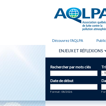
AQLPA
Découvrez l'AQLPA
Publi
ENJEUX ET RÉFLEXIONS
Rechercher par mots clés
Tr
Date de début
Da
Date
Da
Format : 08/2026
For