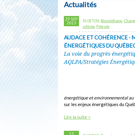
Actualités
29 SEP
SUJET(S):
Biométhane
,
Chang
2013
schiste
,
Pétrole
AUDACE ET COHÉRENCE - M
ÉNERGÉTIQUES DU QUÉBE
La voie du progrès énergét
AQLPA/Stratégies Énergétiqu
énergétique et environnemental au
sur les enjeux énergétiques du Qué
Lire la suite >
13