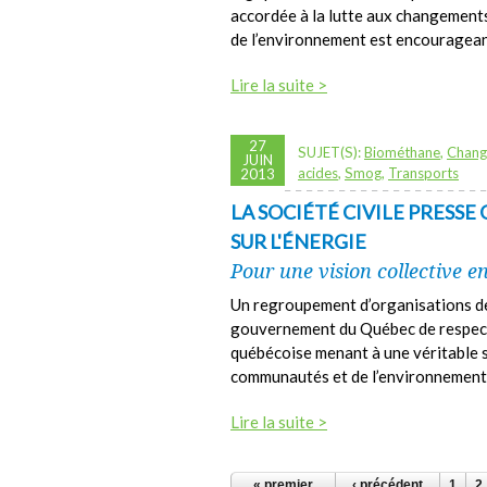
accordée à la lutte aux changements
de l’environnement est encouragean
Lire la suite >
27
SUJET(S):
Biométhane
,
Chang
JUIN
acides
,
Smog
,
Transports
2013
LA SOCIÉTÉ CIVILE PRESS
SUR L'ÉNERGIE
Pour une vision collective e
Un regroupement d’organisations de 
gouvernement du Québec de respect
québécoise menant à une véritable 
communautés et de l’environnement
Lire la suite >
PAGES
« premier
‹ précédent
1
2