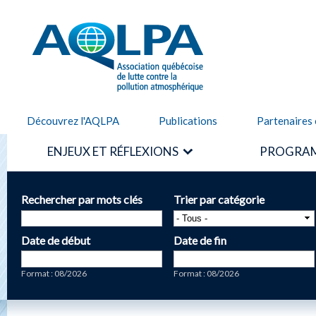
Alle
cont
AQLPA
prin
Découvrez l'AQLPA
Publications
Partenaires 
ENJEUX ET RÉFLEXIONS
PROGRAM
Rechercher par mots clés
Trier par catégorie
Date de début
Date de fin
Date
Date
Format : 08/2026
Format : 08/2026