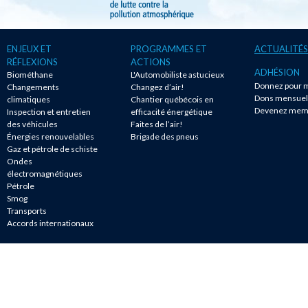
ENJEUX ET
PROGRAMMES ET
ACTUALITÉS
RÉFLEXIONS
ACTIONS
ADHÉSION
Biométhane
L'Automobiliste astucieux
Donnez pour m
Changements
Changez d’air!
Dons mensuel
climatiques
Chantier québécois en
Devenez mem
Inspection et entretien
efficacité énergétique
des véhicules
Faites de l’air!
Énergies renouvelables
Brigade des pneus
Gaz et pétrole de schiste
Ondes
électromagnétiques
Pétrole
Smog
Transports
Accords internationaux