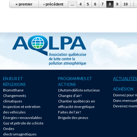
PAGES
« premier
‹ précédent
…
4
5
6
7
8
9
10
11
ENJEUX ET
PROGRAMMES ET
ACTUALITÉS
RÉFLEXIONS
ACTIONS
ADHÉSION
Biométhane
L'Automobiliste astucieux
Donnez pour m
Changements
Changez d’air!
Dons mensuel
climatiques
Chantier québécois en
Devenez mem
Inspection et entretien
efficacité énergétique
des véhicules
Faites de l’air!
Énergies renouvelables
Brigade des pneus
Gaz et pétrole de schiste
Ondes
électromagnétiques