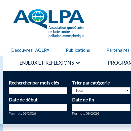
Alle
cont
AQLPA
prin
Découvrez l'AQLPA
Publications
Partenaires 
ENJEUX ET RÉFLEXIONS
PROGRAM
Rechercher par mots clés
Trier par catégorie
Date de début
Date de fin
Date
Date
Format : 08/2026
Format : 08/2026