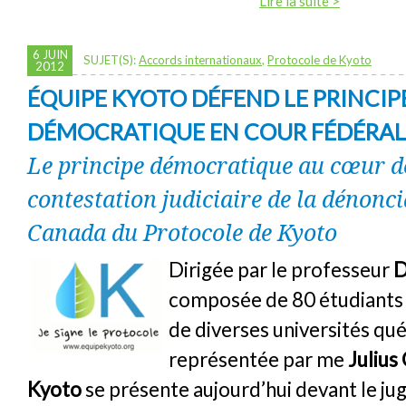
Lire la suite >
6 JUIN
SUJET(S):
Accords internationaux
,
Protocole de Kyoto
2012
ÉQUIPE KYOTO DÉFEND LE PRINCIP
DÉMOCRATIQUE EN COUR FÉDÉRAL
Le principe démocratique au cœur d
contestation judiciaire de la dénonci
Canada du Protocole de Kyoto
Dirigée par le professeur
D
composée de 80 étudiants 
de diverses universités qu
représentée par me
Julius
Kyoto
se présente aujourd’hui devant le j