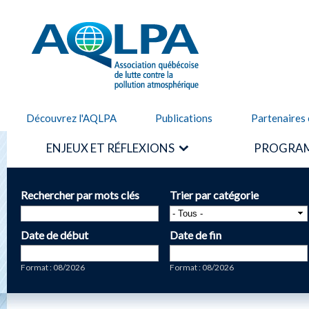
Alle
cont
AQLPA
prin
Découvrez l'AQLPA
Publications
Partenaires 
ENJEUX ET RÉFLEXIONS
PROGRAM
Rechercher par mots clés
Trier par catégorie
Date de début
Date de fin
Date
Date
Format : 08/2026
Format : 08/2026