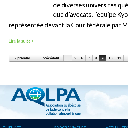
de diverses universités qué
que d’avocats, l’équipe Ky
représentée devant la Cour fédérale par M
Lire la suite >
PAGES
« premier
‹ précédent
…
5
6
7
8
9
10
11
1
ENJEUX ET
PROGRAMMES ET
ACTUALITÉS