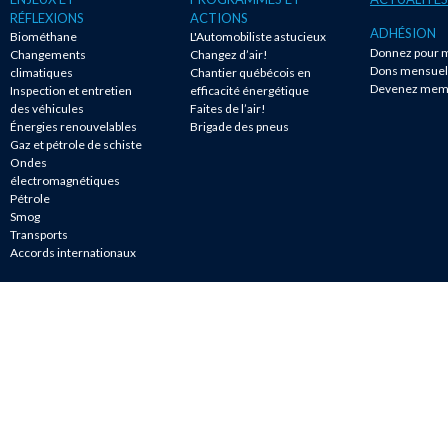
RÉFLEXIONS
ACTIONS
ADHÉSION
Biométhane
L'Automobiliste astucieux
Donnez pour m
Changements
Changez d’air!
Dons mensuel
climatiques
Chantier québécois en
Devenez mem
Inspection et entretien
efficacité énergétique
des véhicules
Faites de l’air!
Énergies renouvelables
Brigade des pneus
Gaz et pétrole de schiste
Ondes
électromagnétiques
Pétrole
Smog
Transports
Accords internationaux