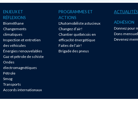
ENJEUX ET
PROGRAMMES ET
ACTUALITÉS
RÉFLEXIONS
ACTIONS
ADHÉSION
Biométhane
L'Automobiliste astucieux
Donnez pour m
Changements
Changez d’air!
Dons mensuel
climatiques
Chantier québécois en
Devenez mem
Inspection et entretien
efficacité énergétique
des véhicules
Faites de l’air!
Énergies renouvelables
Brigade des pneus
Gaz et pétrole de schiste
Ondes
électromagnétiques
Pétrole
Smog
Transports
Accords internationaux