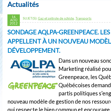
Actualités
16
SUJET(S):
Gaz et pétrole de schiste
,
Transports
AOÛ
2012
SONDAGE AQLPA-GREENPEACE. LES
APPELLENT À UN NOUVEAU MODÈL
DÉVELOPPEMENT.
Dans un nouveau son
Marketing réalisé pou
Greenpeace, les Québ
Québécoises demanden
partis politiques s’e
nouveau modèle de gestion de nos ressour
qui respecte le bien commun et encourage 