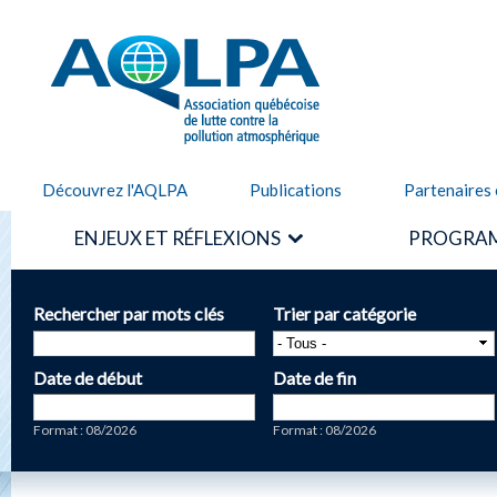
Alle
cont
AQLPA
prin
Découvrez l'AQLPA
Publications
Partenaires 
ENJEUX ET RÉFLEXIONS
PROGRAM
Rechercher par mots clés
Trier par catégorie
Date de début
Date de fin
Date
Date
Format : 08/2026
Format : 08/2026