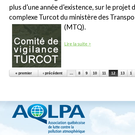
plus d’une année d’existence, sur le projet 
complexe Turcot du ministère des Transp
(MTQ).
Lire la suite >
PAGES
« premier
‹ précédent
…
8
9
10
11
12
13
14