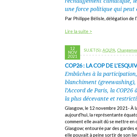
réchauffement climatique, le
une force politique qui peut 
Par Philippe Bélisle, délégation d
Lire la suite >
12
SUJET(S):
AQLPA
,
Changemen
NOV
2021
COP26 : LA COP DE L’ESQUI
Embûches à la participation,
blanchiment (greewashing), 
l’Accord de Paris, la COP2
la plus décevante et restrict
Glasgow, le 12 novembre 2021- À la
aujourd’hui, la représentante équat
comment elle avait dû se mettre en 
Glasgow; entourée par des gardes e
elle pouvait à peine sortir de son l