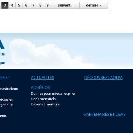
3
4
5
6
7
8
9
…
suivant ›
dernier »
ES ET
ACTUALITÉS
DÉCOUVREZ L'AQLPA
ADHÉSION
te astucieux
Donnez pour mieux respirer
!
Dons mensuels
écois en
Devenez membre
rgétique
PARTENAIRES ET LIENS
neus