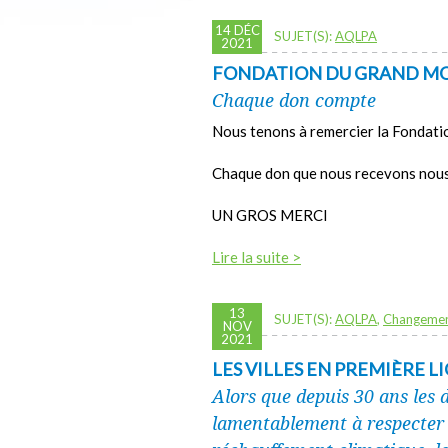
14 DÉC
SUJET(S):
AQLPA
2021
FONDATION DU GRAND M
Chaque don compte
Nous tenons à remercier la Fondati
Chaque don que nous recevons nous 
UN GROS MERCI
Lire la suite >
13
SUJET(S):
AQLPA
,
Changemen
NOV
2021
LES VILLES EN PREMIÈRE L
Alors que depuis 30 ans les 
lamentablement à respecter 