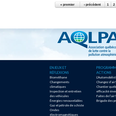
PAGES
« premier
‹ précédent
1
2
ENJEUX ET
PROGRAMM
RÉFLEXIONS
ACTIONS
Biométhane
L'Automobilis
Changements
Changez d’air
climatiques
Chantier québ
Inspection et entretien
efficacité éne
des véhicules
Faites de l’air!
Énergies renouvelables
Brigade des p
Gaz et pétrole de schiste
Ondes
électromagnétiques