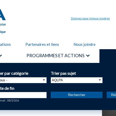
Aller au
contenu
principal
Donnez pour mieux respirer
cations
Partenaires et liens
Nous joindre
PROGRAMMES ET ACTIONS
ier par catégorie
Trier pas sujet
te de fin
te
mat : 08/2026