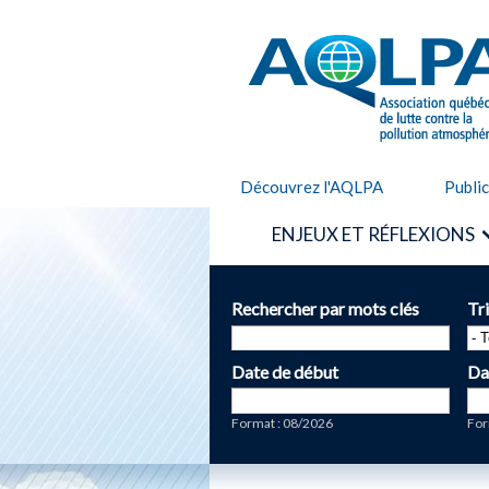
AQLPA
Découvrez l'AQLPA
Publi
ENJEUX ET RÉFLEXIONS
Rechercher par mots clés
Tr
Date de début
Da
Date
Da
Format : 08/2026
For