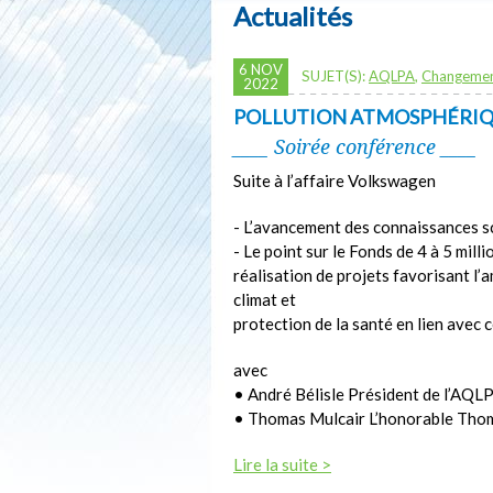
Actualités
6 NOV
SUJET(S):
AQLPA
,
Changemen
2022
POLLUTION ATMOSPHÉRIQU
____ Soirée conférence ____
Suite à l’affaire Volkswagen
- L’avancement des connaissances sc
- Le point sur le Fonds de 4 à 5 mill
réalisation de projets favorisant l’am
climat et
protection de la santé en lien avec 
avec
• André Bélisle Président de l’AQL
• Thomas Mulcair L’honorable Thom
Lire la suite >