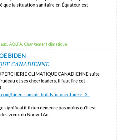
é que la situation sanitaire en Équateur est
naux
,
AQLPA
,
Changement climatique
OE BIDEN
IQUE CANADIENNE
la SUPERCHERIE CLIMATIQUE CANADIENNE suite
udeau et ses cheerleaders, il faut lire cet
.
er.com/biden-summit-builds-momentum?e=3...
significatif il n’en demeure pas moins qu’il est
e des vœux du Nouvel An...