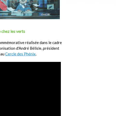
 chez les verts
ommémorative réalisée dans le cadre
ronisation d'André Bélisle, président
 au
Cercle des Phénix
.