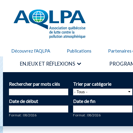
Alle
cont
AQLPA
prin
Découvrez l'AQLPA
Publications
Partenaires 
ENJEUX ET RÉFLEXIONS
PROGRAM
Rechercher par mots clés
Trier par catégorie
Date de début
Date de fin
Date
Date
Format : 08/2026
Format : 08/2026