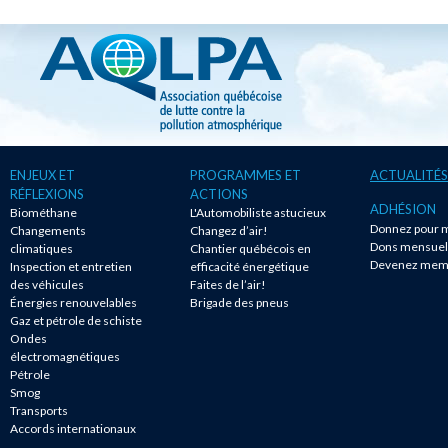
ENJEUX ET
PROGRAMMES ET
ACTUALITÉS
RÉFLEXIONS
ACTIONS
ADHÉSION
Biométhane
L'Automobiliste astucieux
Donnez pour m
Changements
Changez d’air!
Dons mensuel
climatiques
Chantier québécois en
Devenez mem
Inspection et entretien
efficacité énergétique
des véhicules
Faites de l’air!
Énergies renouvelables
Brigade des pneus
Gaz et pétrole de schiste
Ondes
électromagnétiques
Pétrole
Smog
Transports
Accords internationaux