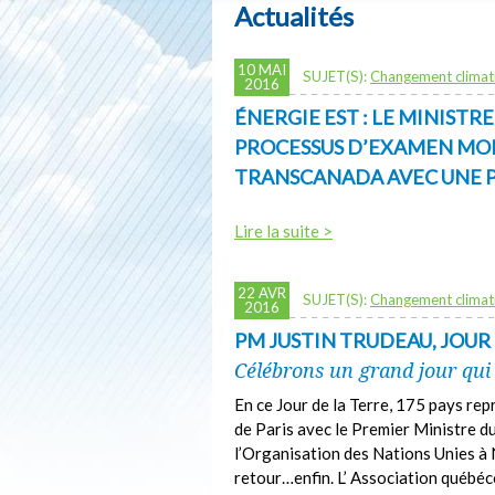
Actualités
10 MAI
SUJET(S):
Changement climat
2016
ÉNERGIE EST : LE MINISTR
PROCESSUS D’EXAMEN MOD
TRANSCANADA AVEC UNE 
Lire la suite >
22 AVR
SUJET(S):
Changement climat
2016
PM JUSTIN TRUDEAU, JOUR 
Célébrons un grand jour qui
En ce Jour de la Terre, 175 pays rep
de Paris avec le Premier Ministre d
l’Organisation des Nations Unies à
retour…enfin. L’ Association québéc