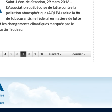
Saint-Léon-de-Standon, 29 mars 2016 –
L’Association québécoise de lutte contre la
pollution atmosphérique (AQLPA) salue la fin
de l’obscurantisme fédéral en matière de lutte
t les changements climatiques marquée par le
ustin Trudeau.
3
4
5
6
7
8
9
10
11
suivant ›
…
dernier »