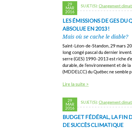
29
SUJET(S):
Changement climat
MAR
2016
LES ÉMISSIONS DE GES DU
ABSOLUE EN 2013 !
Mais où se cache le diable?
Saint-Léon-de-Standon, 29 mars 2016
long congé pascal du dernier invent
serre (GES) 1990-2013 est riche d’
durable, de l’environnement et de l
(MDDELCC) du Québec ne semble pas 
Lire la suite >
29
SUJET(S):
Changement climat
MAR
2016
BUDGET FÉDÉRAL, LA FIN 
DE SUCCÈS CLIMATIQUE