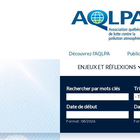
AQLPA
Découvrez l'AQLPA
Publi
ENJEUX ET RÉFLEXIONS
Rechercher par mots clés
Tr
Date de début
Da
Date
Da
Format : 08/2026
For