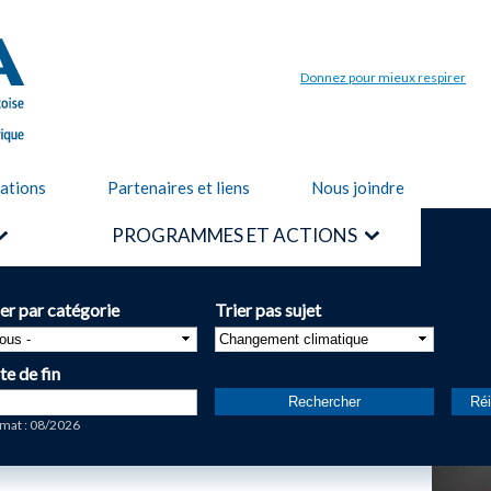
Aller au
contenu
principal
Donnez pour mieux respirer
cations
Partenaires et liens
Nous joindre
PROGRAMMES ET ACTIONS
ier par catégorie
Trier pas sujet
te de fin
te
mat : 08/2026