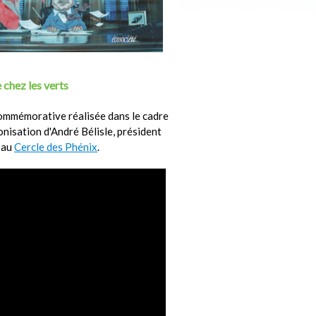
 chez les verts
ommémorative réalisée dans le cadre
ronisation d'André Bélisle, président
 au
Cercle des Phénix
.