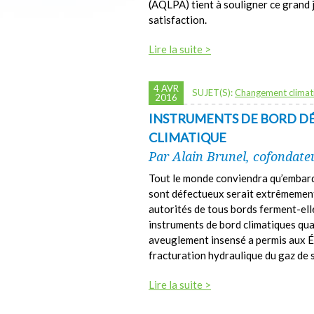
(AQLPA) tient à souligner ce grand 
satisfaction.
Lire la suite >
4 AVR
SUJET(S):
Changement climat
2016
INSTRUMENTS DE BORD DÉ
CLIMATIQUE
Par Alain Brunel, cofondateu
Tout le monde conviendra qu’embarq
sont défectueux serait extrêmement 
autorités de tous bords ferment-ell
instruments de bord climatiques qu
aveuglement insensé a permis aux É
fracturation hydraulique du gaz de s
Lire la suite >