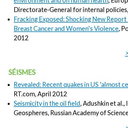
environment and on human health
, Euro
Directorate-General for internal policie
Fracking Exposed: Shocking New Report L
Breast Cancer and Women's Violence
, P
2012
SÉISMES
Revealed: Recent quakes in US 'almost c
RT.com, April 2012
Seismicity in the oil field
, Adushkin et al., 
Geospheres, Russian Academy of Scienc