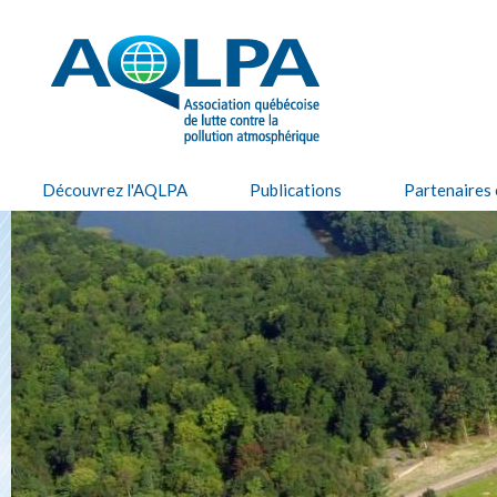
Alle
cont
AQLPA
prin
Découvrez l'AQLPA
Publications
Partenaires 