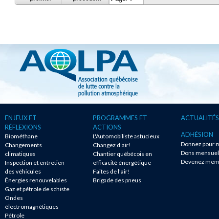
ENJEUX ET
PROGRAMMES ET
ACTUALITÉS
RÉFLEXIONS
ACTIONS
ADHÉSION
Biométhane
L'Automobiliste astucieux
Donnez pour m
Changements
Changez d’air!
Dons mensuel
climatiques
Chantier québécois en
Devenez mem
Inspection et entretien
efficacité énergétique
des véhicules
Faites de l’air!
Énergies renouvelables
Brigade des pneus
Gaz et pétrole de schiste
Ondes
électromagnétiques
Pétrole