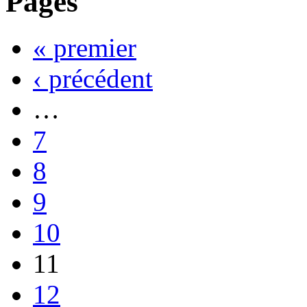
Pages
« premier
‹ précédent
…
7
8
9
10
11
12