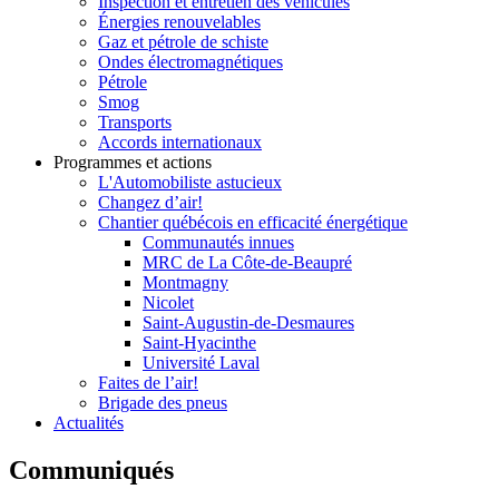
Inspection et entretien des véhicules
Énergies renouvelables
Gaz et pétrole de schiste
Ondes électromagnétiques
Pétrole
Smog
Transports
Accords internationaux
Programmes et actions
L'Automobiliste astucieux
Changez d’air!
Chantier québécois en efficacité énergétique
Communautés innues
MRC de La Côte-de-Beaupré
Montmagny
Nicolet
Saint-Augustin-de-Desmaures
Saint-Hyacinthe
Université Laval
Faites de l’air!
Brigade des pneus
Actualités
Communiqués