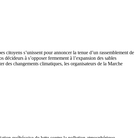
pes citoyens s’unissent pour annoncer la tenue d’un rassemblement de
 nos décideurs à s’opposer fermement à l’expansion des sables
ter des changements climatiques, les organisateurs de la Marche
iation québécoise de lutte contre la pollution atmosphérique