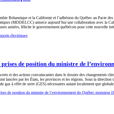
ombie Britannique et la Californie et l’adhésion du Québec au Pacte des
atiques (MDDELCC) amorce aujourd’hui une collaboration avec la Califo
uses années, félicite le gouvernement québécois pour cette nouvelle init
sports électriques
 prises de position du ministre de l’envir
oncrets et des actions convaincantes dans le dossier des changements cl
sont lancées par les États, les provinces et les régions. Sous la directi
s de gaz à effet de serre (GES) nécessaires autant localement que glob
ises de position du ministre de l’environnement du Québec monsieur D