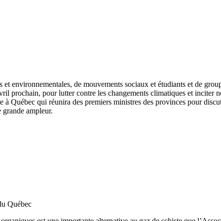
es et environnementales, de mouvements sociaux et étudiants et de grou
vril prochain, pour lutter contre les changements climatiques et inciter
e à Québec qui réunira des premiers ministres des provinces pour discu
e grande ampleur.
z du Québec
organiques est une importante alternative au gaz de schiste que l’Assoc