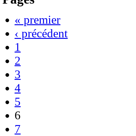
« premier
‹ précédent
1
2
3
4
5
6
7