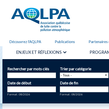
Alle
cont
AQLPA
prin
Découvrez l'AQLPA
Publications
Partenaires 
ENJEUX ET RÉFLEXIONS
PROGRAM
Rechercher par mots clés
Trier par catégorie
Date de début
Date de fin
Date
Date
Format : 08/2026
Format : 08/2026