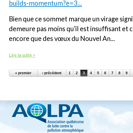
builds-momentum?e=3...
Bien que ce sommet marque un virage signifi
demeure pas moins qu’il est insuffisant et 
encore que des vœux du Nouvel An...
Lire la suite >
PAGES
« premier
‹ précédent
1
2
3
4
5
6
7
8
9