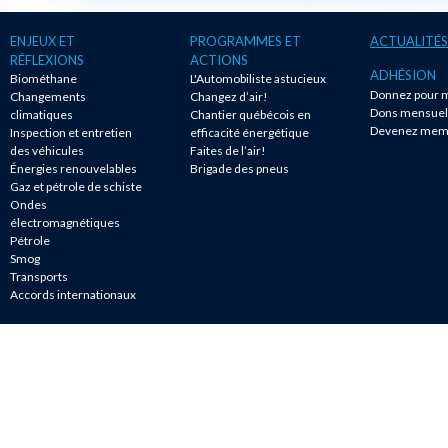
ENJEUX ET
PROGRAMMES ET
ACTUALITÉS
RÉFLEXIONS
ACTIONS
ADHÉSION
Biométhane
L'Automobiliste astucieux
Donnez pour m
Changements
Changez d’air!
Dons mensuel
climatiques
Chantier québécois en
Devenez mem
Inspection et entretien
efficacité énergétique
des véhicules
Faites de l’air!
Énergies renouvelables
Brigade des pneus
Gaz et pétrole de schiste
Ondes
électromagnétiques
Pétrole
Smog
Transports
Accords internationaux