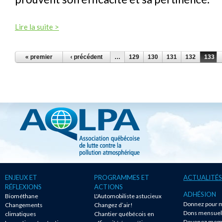
Lire la suite >
PAGES
« premier
‹ précédent
…
129
130
131
132
133
ENJEUX ET
PROGRAMMES ET
ACTUALITÉS
RÉFLEXIONS
ACTIONS
ADHÉSION
Biométhane
L'Automobiliste astucieux
Donnez pour m
Changements
Changez d’air!
Dons mensuel
climatiques
Chantier québécois en
Devenez mem