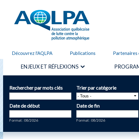
Alle
cont
AQLPA
prin
Découvrez l'AQLPA
Publications
Partenaires 
ENJEUX ET RÉFLEXIONS
PROGRAM
Rechercher par mots clés
Trier par catégorie
Date de début
Date de fin
Date
Date
Format : 08/2026
Format : 08/2026