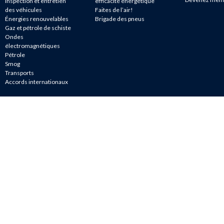
Inspection et entretien
efficacité énergétique
des véhicules
Faites de l’air!
Énergies renouvelables
Brigade des pneus
Gaz et pétrole de schiste
Ondes
électromagnétiques
Pétrole
Smog
Transports
Accords internationaux