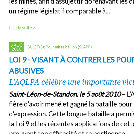
les mines, afin d’assujettir dorénavant les d
un régime législatif comparable à...
Lire la suite >
5 AOÛ
SUJET(S):
Poursuites bâillon (SLAPP)
2010
LOI 9 - VISANT À CONTRER LES POU
ABUSIVES
L’AQLPA célèbre une importante vic
Saint-Léon-de-Standon, le 5 août 2010
– L’
fière d’avoir mené et gagné la bataille pour 
d’expression. Cette longue bataille a permi
la Loi 9 et les récentes applications de cet
prouvent son efficacité et sa pertinence.