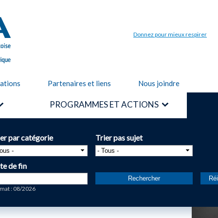
Aller au
contenu
principal
Donnez pour mieux respirer
cations
Partenaires et liens
Nous joindre
PROGRAMMES ET ACTIONS
ier par catégorie
Trier pas sujet
te de fin
te
mat : 08/2026