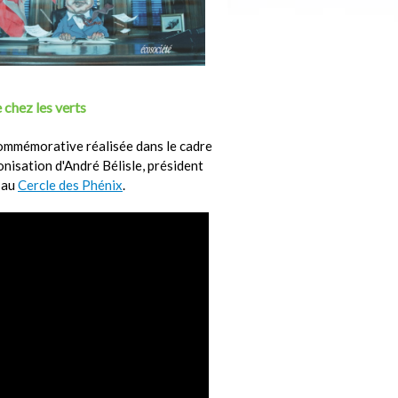
 chez les verts
ommémorative réalisée dans le cadre
ronisation d'André Bélisle, président
 au
Cercle des Phénix
.