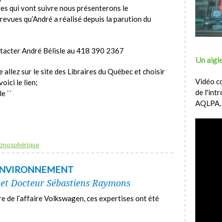
ges qui vont suivre nous présenterons le
evues qu’André a réalisé depuis la parution du
ntacter André Bélisle au 418 390 2367
Un aigle
e allez sur le site des Libraires du Québec et choisir
Vidéo c
oici le lien;
de l'int
le ``
AQLPA,
atmosphérique
 ENVIRONNEMENT
 et Docteur Sébastiens Raymons
e de l’affaire Volkswagen, ces expertises ont été