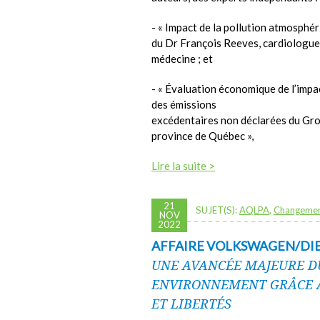
- « Impact de la pollution atmosphér
du Dr François Reeves, cardiologue
médecine ; et
- « Évaluation économique de l’impa
des émissions
excédentaires non déclarées du Gr
province de Québec »,
Lire la suite >
21
SUJET(S):
AQLPA
,
Changemen
NOV
2022
AFFAIRE VOLKSWAGEN/DIE
UNE AVANCÉE MAJEURE D
ENVIRONNEMENT GRÂCE À
ET LIBERTÉS