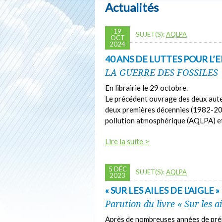
Actualités
19
SUJET(S):
AQLPA
OCT
2024
40 ANS DE LUTTES POUR L
LA GUERRE DES FOSSILES
En librairie le 29 octobre.
Le précédent ouvrage des deux auteur
deux premières décennies (1982-200
pollution atmosphérique (AQLPA) et
Lire la suite >
5 DÉC
SUJET(S):
AQLPA
2023
« SUR LES AILES DE L'AIGLE »
Parution du livre « Sur les ai
Après de nombreuses années de prépa