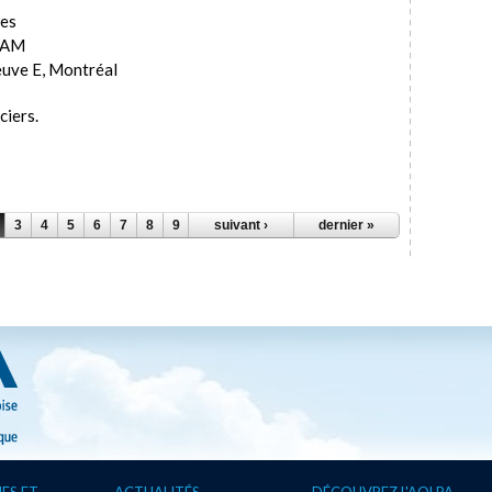
res
UQAM
uve E, Montréal
ciers.
3
4
5
6
7
8
9
…
suivant ›
dernier »
ES ET
ACTUALITÉS
DÉCOUVREZ L'AQLPA