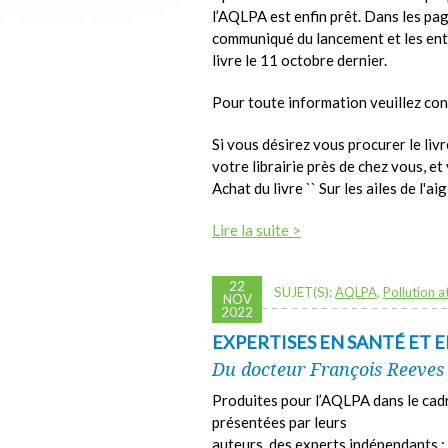
l’AQLPA est enfin prêt. Dans les pa
communiqué du lancement et les entr
livre le 11 octobre dernier.
Pour toute information veuillez co
Si vous désirez vous procurer le livr
votre librairie près de chez vous, et v
Achat du livre `` Sur les ailes de l'aig
Lire la suite >
22
SUJET(S):
AQLPA
,
Pollution 
NOV
2022
EXPERTISES EN SANTÉ ET
Du docteur François Reeves
Produites pour l’AQLPA dans le cadr
présentées par leurs
auteurs, des experts indépendants :