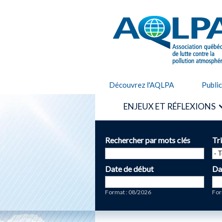
AQLPA
Découvrez l'AQLPA
Publi
ENJEUX ET RÉFLEXIONS
Rechercher par mots clés
Tr
Date de début
Da
Date
Da
Format : 08/2026
For