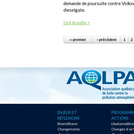
demande de poursuite contre Volksw
dieselgate.
Lire la suite >
PAGES
« premier
‹ précédent
1
2
ENJEUX ET
PROGRAMM
RÉFLEXIONS
ACTIONS
Biométhane
L'Automobilis
Changements
Changez d’air