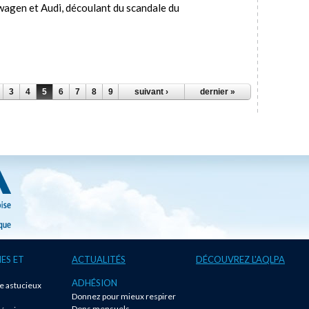
agen et Audi, découlant du scandale du
3
4
5
6
7
8
9
…
suivant ›
dernier »
ES ET
ACTUALITÉS
DÉCOUVREZ L'AQLPA
ADHÉSION
te astucieux
Donnez pour mieux respirer
!
Dons mensuels