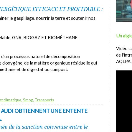
ERGÉTIQUE EFFICACE ET PROFITABLE :
er le gaspillage, nourrir la terre et soutenir nos
Un aigle
velable, GNR, BIOGAZ ET BIOMÉTHANE :
Vidéo c
de l'int
on d’un processus naturel de décomposition
AQLPA,
e d’oxygène, de la matière organique résiduelle qui
ométhane et de digestat ou compost.
t climatique
,
Smog
,
Transports
 AUDI OBTIENNENT UNE ENTENTE
.
ée de la sanction convenue entre le