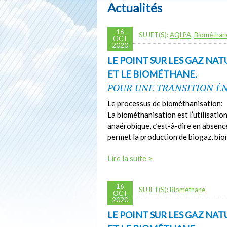
Actualités
16
SUJET(S):
AQLPA
,
Biométhan
OCT
2020
LE POINT SUR LES GAZ NAT
ET LE BIOMÉTHANE.
POUR UNE TRANSITION ÉN
Le processus de biométhanisation:
La biométhanisation est l’utilisati
anaérobique, c’est-à-dire en absenc
permet la production de biogaz, bi
Lire la suite >
16
SUJET(S):
Biométhane
OCT
2020
LE POINT SUR LES GAZ NAT