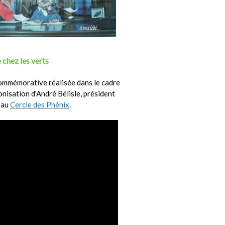
 chez les verts
ommémorative réalisée dans le cadre
ronisation d'André Bélisle, président
 au
Cercle des Phénix
.