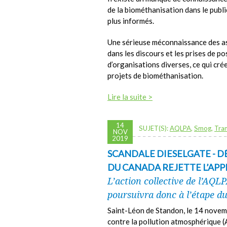
de la biométhanisation dans le publ
plus informés.
Une sérieuse méconnaissance des a
dans les discours et les prises de po
d’organisations diverses, ce qui cr
projets de biométhanisation.
Lire la suite >
14
SUJET(S):
AQLPA
,
Smog
,
Tra
NOV
2019
SCANDALE DIESELGATE - DÉ
DU CANADA REJETTE L’AP
L’action collective de l’AQL
poursuivra donc à l’étape d
Saint-Léon de Standon, le 14 novem
contre la pollution atmosphérique (