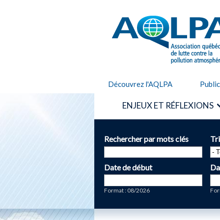
AQLPA
Découvrez l'AQLPA
Publi
ENJEUX ET RÉFLEXIONS
Rechercher par mots clés
Tr
Date de début
Da
Date
Da
Format : 08/2026
For