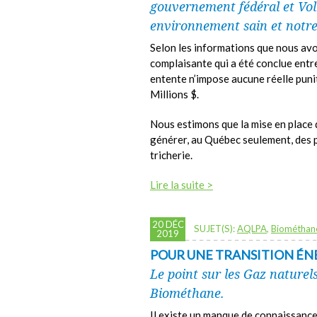
gouvernement fédéral et Vol
environnement sain et notre
Selon les informations que nous avo
complaisante qui a été conclue entre
entente n’impose aucune réelle pun
Millions $.
Nous estimons que la mise en place 
générer, au Québec seulement, des p
tricherie.
Lire la suite >
20 DÉC
SUJET(S):
AQLPA
,
Biométhan
2019
POUR UNE TRANSITION ÉNE
Le point sur les Gaz naturel
Biométhane.
Il existe un manque de connaissance