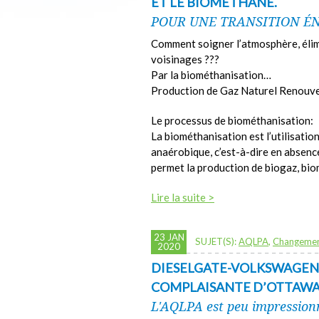
ET LE BIOMÉTHANE.
POUR UNE TRANSITION ÉN
Comment soigner l’atmosphère, élimin
voisinages ???
Par la biométhanisation…
Production de Gaz Naturel Renou
Le processus de biométhanisation:
La biométhanisation est l’utilisati
anaérobique, c’est-à-dire en absenc
permet la production de biogaz, bi
Lire la suite >
23 JAN
SUJET(S):
AQLPA
,
Changemen
2020
DIESELGATE-VOLKSWAGEN
COMPLAISANTE D’OTTAWA
L'AQLPA est peu impressionn