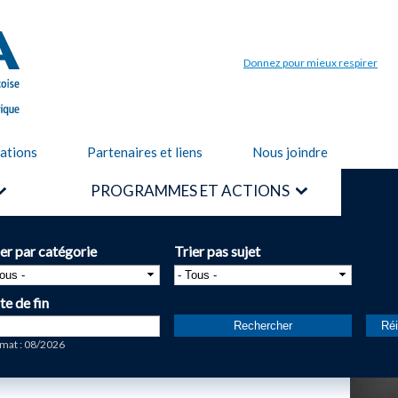
Aller au
contenu
principal
Donnez pour mieux respirer
cations
Partenaires et liens
Nous joindre
PROGRAMMES ET ACTIONS
ier par catégorie
Trier pas sujet
te de fin
te
mat : 08/2026