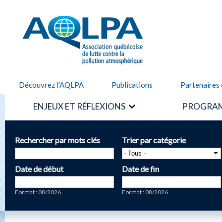
Alle
cont
AQLPA
prin
Découvrez l'AQLPA
Publications
Partenaires 
ENJEUX ET RÉFLEXIONS
PROGRAM
Rechercher par mots clés
Trier par catégorie
Date de début
Date de fin
Date
Date
Format : 08/2026
Format : 08/2026