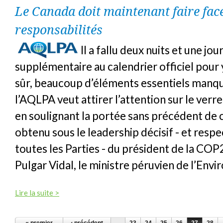
Le Canada doit maintenant faire face
responsabilités
Il a fallu deux nuits et une j
supplémentaire au calendrier officiel pour y
sûr, beaucoup d’éléments essentiels manqu
l’AQLPA veut attirer l’attention sur le verre
en soulignant la portée sans précédent de 
obtenu sous le leadership décisif - et resp
toutes les Parties - du président de la CO
Pulgar Vidal, le ministre péruvien de l’Env
Lire la suite >
PAGES
« premier
‹ précédent
…
23
24
25
26
27
28