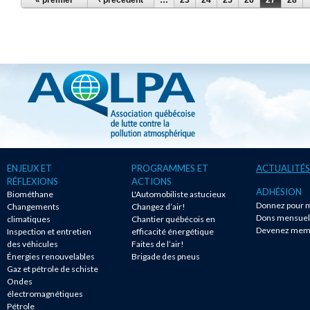
ENJEUX ET
PROGRAMMES ET
ACTUALITÉS
RÉFLEXIONS
ACTIONS
ADHÉSION
Biométhane
L'Automobiliste astucieux
Donnez pour m
Changements
Changez d’air!
Dons mensuel
climatiques
Chantier québécois en
Devenez mem
Inspection et entretien
efficacité énergétique
des véhicules
Faites de l’air!
Énergies renouvelables
Brigade des pneus
Gaz et pétrole de schiste
Ondes
électromagnétiques
Pétrole