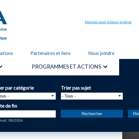
Aller au
contenu
principal
Donnez pour mieux respirer
cations
Partenaires et liens
Nous joindre
PROGRAMMES ET ACTIONS
ier par catégorie
Trier pas sujet
te de fin
te
mat : 08/2026