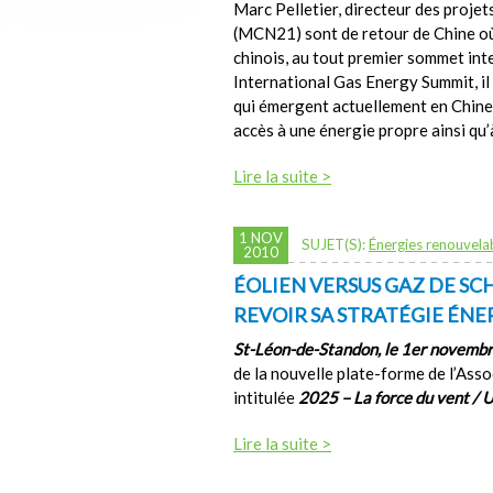
Marc Pelletier, directeur des proje
(MCN21) sont de retour de Chine où 
chinois, au tout premier sommet inte
International Gas Energy Summit, il
qui émergent actuellement en Chine 
accès à une énergie propre ainsi qu’à
Lire la suite >
1 NOV
SUJET(S):
Énergies renouvela
2010
ÉOLIEN VERSUS GAZ DE S
REVOIR SA STRATÉGIE ÉNE
St-Léon-de-Standon, le 1er novemb
de la nouvelle plate-forme de l’Ass
intitulée
2025 – La force du vent / 
Lire la suite >