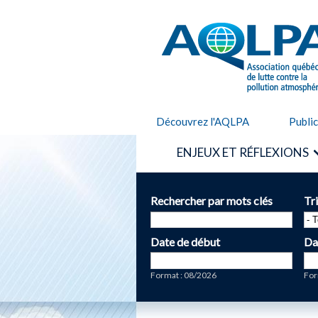
AQLPA
Découvrez l'AQLPA
Publi
ENJEUX ET RÉFLEXIONS
Rechercher par mots clés
Tr
Date de début
Da
Date
Da
Format : 08/2026
For