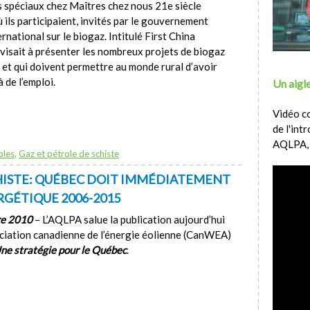
ts spéciaux chez Maîtres chez nous 21e siècle
ils participaient, invités par le gouvernement
rnational sur le biogaz. Intitulé First China
 visait à présenter les nombreux projets de biogaz
et qui doivent permettre au monde rural d’avoir
 de l’emploi.
Un aigle
Vidéo c
de l'int
AQLPA,
bles
,
Gaz et pétrole de schiste
CHISTE: QUÉBEC DOIT IMMÉDIATEMENT
RGÉTIQUE 2006-2015
re 2010
– L’AQLPA salue la publication aujourd’hui
ociation canadienne de l’énergie éolienne (CanWEA)
Une stratégie pour le Québec
.