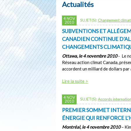
Actualités
4 NOV
SUJET(S):
Changement climat
2010
SUBVENTIONS ET ALLÉGEM
CANADIEN CONTINUE D’AL
CHANGEMENTS CLIMATIQ
Ottawa, le 4 novembre 2010
- Le no
Réseau action climat Canada, prése
accordent un milliard de dollars par
Lire la suite >
4 NOV
SUJET(S):
Accords internatio
2010
PREMIER SOMMET INTERNA
ÉNERGIE QUI RENFORCE L
Montréal, le 4 novembre 2010
– Kim