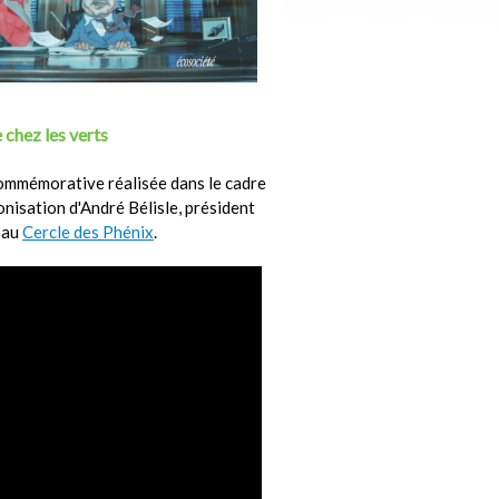
 chez les verts
ommémorative réalisée dans le cadre
ronisation d'André Bélisle, président
 au
Cercle des Phénix
.