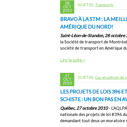
28
SUJET(S):
Transports
OCT
2010
BRAVO À LA STM : LA MEI
AMÉRIQUE DU NORD!
Saint-Léon-de-Standon, 28 octobre
la Société de transport de Montréal 
société de transport en Amérique d
Lire la suite >
27
SUJET(S):
Gaz et pétrole de s
OCT
2010
LES PROJETS DE LOIS 396 
SCHISTE : UN BON PAS EN 
Québec, 27 octobre 2010
- L’AQLPA 
nationale des projets de loi #396 d
demandant tout deux un moratoire sur