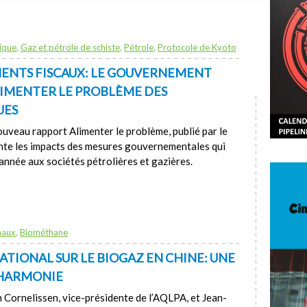
ique
,
Gaz et pétrole de schiste
,
Pétrole
,
Protocole de Kyoto
ENTS FISCAUX: LE GOUVERNEMENT
IMENTER LE PROBLÈME DES
UES
uveau rapport Alimenter le problème, publié par le
nte les impacts des mesures gouvernementales qui
 année aux sociétés pétrolières et gazières.
naux
,
Biométhane
TIONAL SUR LE BIOGAZ EN CHINE: UNE
’HARMONIE
 Cornelissen, vice-présidente de l’AQLPA, et Jean-