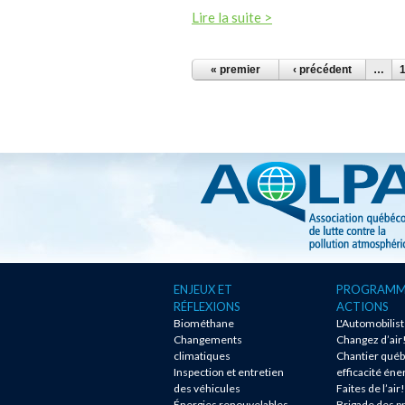
Lire la suite >
PAGES
« premier
‹ précédent
…
ENJEUX ET
PROGRAMM
RÉFLEXIONS
ACTIONS
Biométhane
L'Automobilis
Changements
Changez d’air
climatiques
Chantier québ
Inspection et entretien
efficacité éne
des véhicules
Faites de l’air!
Énergies renouvelables
Brigade des p