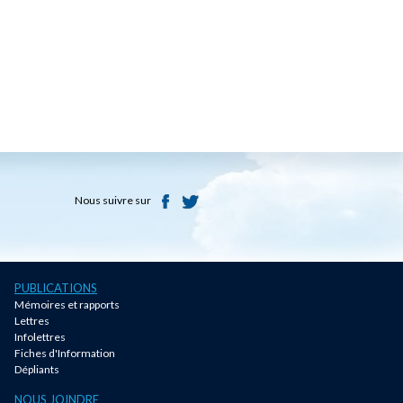
Nous suivre sur
PUBLICATIONS
Mémoires et rapports
Lettres
Infolettres
Fiches d'Information
Dépliants
NOUS JOINDRE