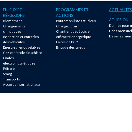
ENJEUX ET
PROGRAMMES ET
ACTUALITÉS
RÉFLEXIONS
ACTIONS
ADHÉSION
Biométhane
L'Automobiliste astucieux
Donnez pour m
Changements
Changez d’air!
Dons mensuel
climatiques
Chantier québécois en
Devenez mem
Inspection et entretien
efficacité énergétique
des véhicules
Faites de l’air!
Énergies renouvelables
Brigade des pneus
Gaz et pétrole de schiste
Ondes
électromagnétiques
Pétrole
Smog
Transports
Accords internationaux