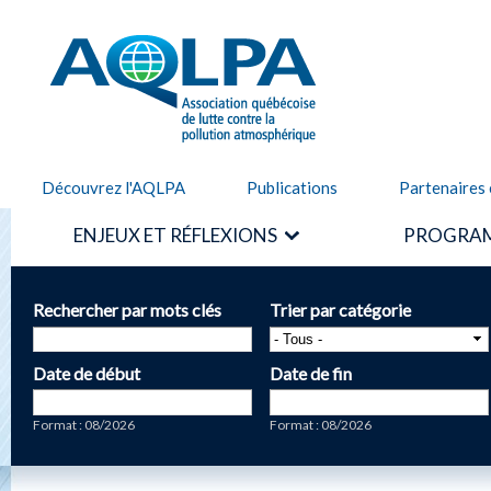
Alle
cont
AQLPA
prin
Découvrez l'AQLPA
Publications
Partenaires 
ENJEUX ET RÉFLEXIONS
PROGRAM
Rechercher par mots clés
Trier par catégorie
Date de début
Date de fin
Date
Date
Format : 08/2026
Format : 08/2026