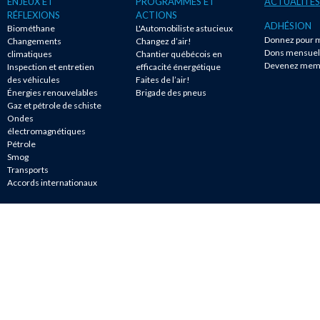
ENJEUX ET
PROGRAMMES ET
ACTUALITÉS
RÉFLEXIONS
ACTIONS
ADHÉSION
Biométhane
L'Automobiliste astucieux
Donnez pour m
Changements
Changez d’air!
Dons mensuel
climatiques
Chantier québécois en
Devenez mem
Inspection et entretien
efficacité énergétique
des véhicules
Faites de l’air!
Énergies renouvelables
Brigade des pneus
Gaz et pétrole de schiste
Ondes
électromagnétiques
Pétrole
Smog
Transports
Accords internationaux