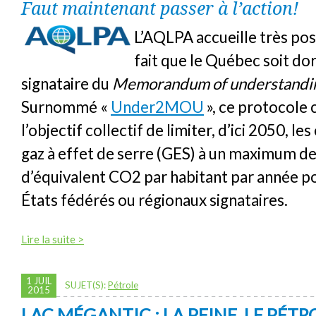
Faut maintenant passer à l’action!
L’AQLPA accueille très pos
fait que le Québec soit do
signataire du
Memorandum of understandi
Surnommé «
Under2MOU
», ce protocole
l’objectif collectif de limiter, d’ici 2050, le
gaz à effet de serre (GES) à un maximum d
d’équivalent CO2 par habitant par année p
États fédérés ou régionaux signataires.
Lire la suite >
1 JUIL
SUJET(S):
Pétrole
2015
LAC MÉGANTIC : LA PEINE, LE PÉTR