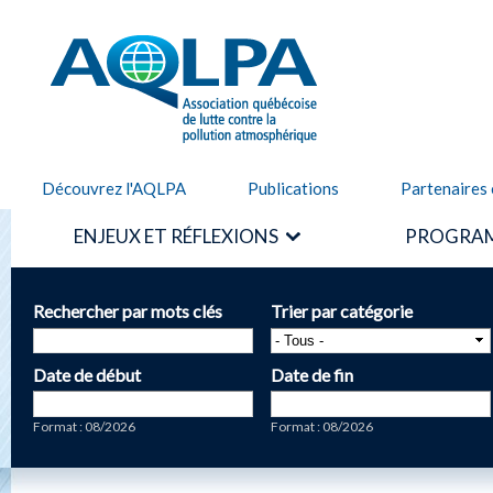
Alle
cont
AQLPA
prin
Découvrez l'AQLPA
Publications
Partenaires 
ENJEUX ET RÉFLEXIONS
PROGRAM
Rechercher par mots clés
Trier par catégorie
Date de début
Date de fin
Date
Date
Format : 08/2026
Format : 08/2026