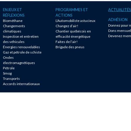
ENJEUX ET
PROGRAMMES ET
ACTUALITÉS
RÉFLEXIONS
ACTIONS
ADHÉSION
Biométhane
L'Automobiliste astucieux
Donnez pour m
Changements
Changez d’air!
Dons mensuel
climatiques
Chantier québécois en
Devenez mem
Inspection et entretien
efficacité énergétique
des véhicules
Faites de l’air!
Énergies renouvelables
Brigade des pneus
Gaz et pétrole de schiste
Ondes
électromagnétiques
Pétrole
Smog
Transports
Accords internationaux