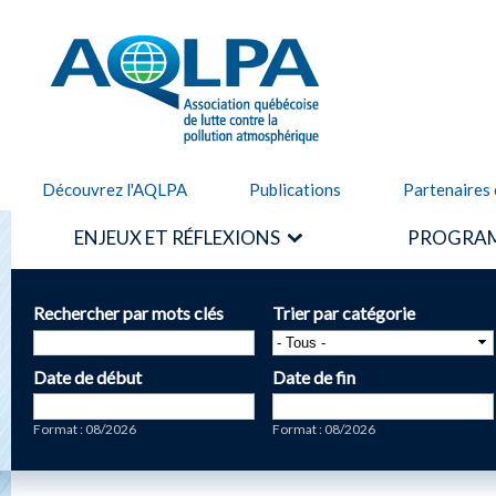
Alle
cont
AQLPA
prin
Découvrez l'AQLPA
Publications
Partenaires 
ENJEUX ET RÉFLEXIONS
PROGRAM
Rechercher par mots clés
Trier par catégorie
Date de début
Date de fin
Date
Date
Format : 08/2026
Format : 08/2026