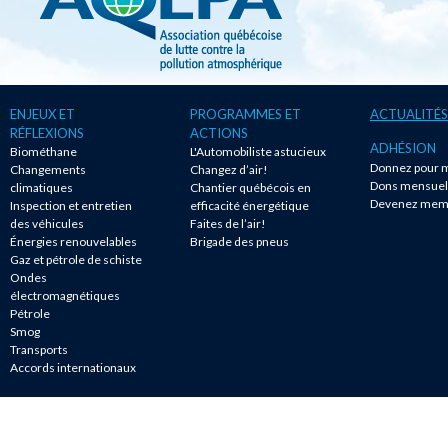
ENJEUX ET
PROGRAMMES ET
ACTUALITÉS
RÉFLEXIONS
ACTIONS
ADHÉSION
Biométhane
L'Automobiliste astucieux
Donnez pour m
Changements
Changez d’air!
Dons mensuel
climatiques
Chantier québécois en
Devenez mem
Inspection et entretien
efficacité énergétique
des véhicules
Faites de l’air!
Énergies renouvelables
Brigade des pneus
Gaz et pétrole de schiste
Ondes
électromagnétiques
Pétrole
Smog
Transports
Accords internationaux