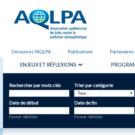
Alle
cont
AQLPA
prin
Découvrez l'AQLPA
Publications
Partenaires 
ENJEUX ET RÉFLEXIONS
PROGRAM
Rechercher par mots clés
Trier par catégorie
Date de début
Date de fin
Date
Date
Format : 08/2026
Format : 08/2026