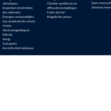
Dons mensuel
climatiques
Chantier québécois en
Devenez mem
Inspection et entretien
efficacité énergétique
des véhicules
Faites de l’air!
Énergies renouvelables
Brigade des pneus
Gaz et pétrole de schiste
Ondes
électromagnétiques
Pétrole
Smog
Transports
Accords internationaux