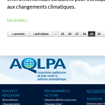
aux changements climatiques.
Lire la suite >
PAGES
« premier
‹ précédent
…
25
26
27
28
29
30
ENJEUX ET
PROGRAMMES ET
ACTUALITÉS
RÉFLEXIONS
ACTIONS
ADHÉSION
Biométhane
L'Automobiliste astucieux
Donnez pour m
Changements
Changez d’air!