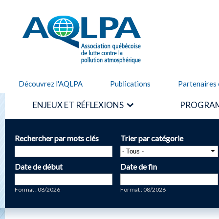
Alle
cont
AQLPA
prin
Découvrez l'AQLPA
Publications
Partenaires 
ENJEUX ET RÉFLEXIONS
PROGRAM
Rechercher par mots clés
Trier par catégorie
Date de début
Date de fin
Date
Date
Format : 08/2026
Format : 08/2026