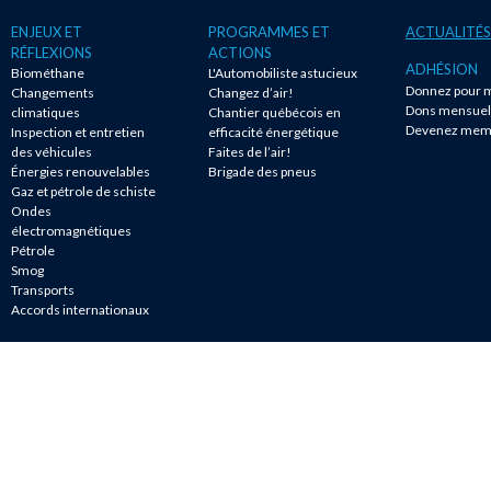
ENJEUX ET
PROGRAMMES ET
ACTUALITÉS
RÉFLEXIONS
ACTIONS
ADHÉSION
Biométhane
L'Automobiliste astucieux
Donnez pour m
Changements
Changez d’air!
Dons mensuel
climatiques
Chantier québécois en
Devenez mem
Inspection et entretien
efficacité énergétique
des véhicules
Faites de l’air!
Énergies renouvelables
Brigade des pneus
Gaz et pétrole de schiste
Ondes
électromagnétiques
Pétrole
Smog
Transports
Accords internationaux