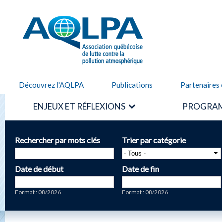
Alle
cont
AQLPA
prin
Découvrez l'AQLPA
Publications
Partenaires 
ENJEUX ET RÉFLEXIONS
PROGRAM
Rechercher par mots clés
Trier par catégorie
Date de début
Date de fin
Date
Date
Format : 08/2026
Format : 08/2026