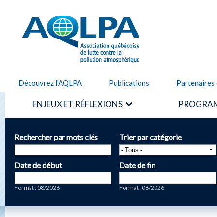
Alle
cont
AQLPA
prin
Découvrez l'AQLPA
Publications
Partenaires 
ENJEUX ET RÉFLEXIONS
PROGRAM
Rechercher par mots clés
Trier par catégorie
Date de début
Date de fin
Date
Date
Format : 08/2026
Format : 08/2026