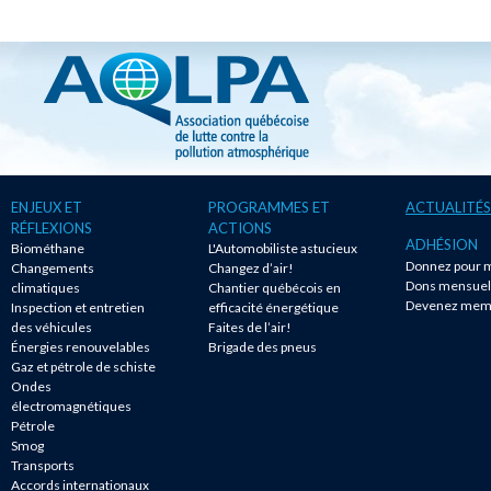
ENJEUX ET
PROGRAMMES ET
ACTUALITÉS
RÉFLEXIONS
ACTIONS
ADHÉSION
Biométhane
L'Automobiliste astucieux
Donnez pour m
Changements
Changez d’air!
Dons mensuel
climatiques
Chantier québécois en
Devenez mem
Inspection et entretien
efficacité énergétique
des véhicules
Faites de l’air!
Énergies renouvelables
Brigade des pneus
Gaz et pétrole de schiste
Ondes
électromagnétiques
Pétrole
Smog
Transports
Accords internationaux