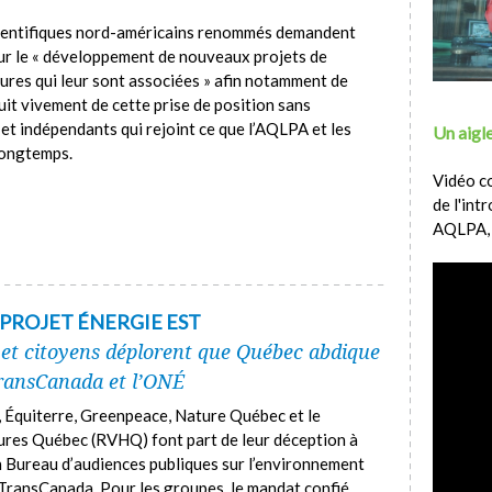
ientifiques nord-américains renommés demandent
ur le « développement de nouveaux projets de
tures qui leur sont associées » afin notamment de
uit vivement de cette prise de position sans
et indépendants qui rejoint ce que l’AQLPA et les
Un aigle
longtemps.
Vidéo c
de l'int
AQLPA,
 PROJET ÉNERGIE EST
t citoyens déplorent que Québec abdique
TransCanada et l’ONÉ
, Équiterre, Greenpeace, Nature Québec et le
res Québec (RVHQ) font part de leur déception à
un Bureau d’audiences publiques sur l’environnement
 TransCanada. Pour les groupes, le mandat confié