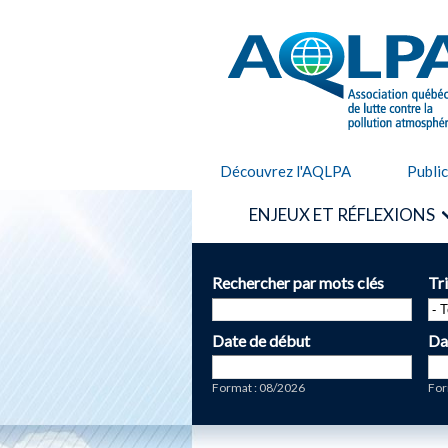
AQLPA
Découvrez l'AQLPA
Publi
ENJEUX ET RÉFLEXIONS
Rechercher par mots clés
Tr
Date de début
Da
Date
Da
Format : 08/2026
For