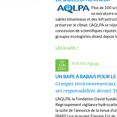
Plus de 100 sc
un moratoire s
sables bitumineux et des infrastruc
préserver le climat. L’AQLPA se réjo
concession de scientifiques réputés 
groupes écologistes disent depuis 
Lire la suite >
10
SUJET(S):
Pétrole
JUIN
2015
UN BAPE À RABAIS POUR LE
Groupes environnementaux e
ses responsabilités devant 
L’AQLPA, la Fondation David Suzuki
Regroupement vigilance hydrocarbu
la suite de l’annonce de la tenue d’
(BAPE) sur le projet Énergie Est de