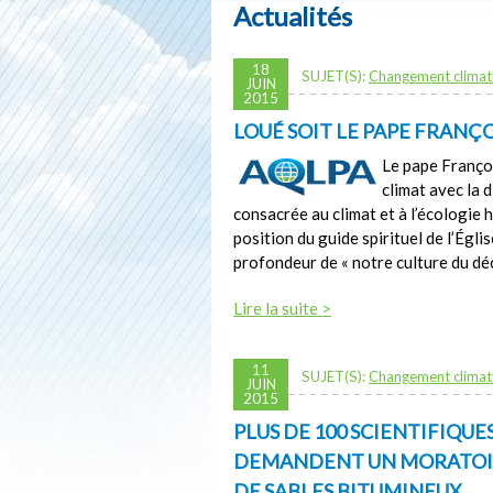
Actualités
18
SUJET(S):
Changement climat
JUIN
2015
LOUÉ SOIT LE PAPE FRANÇO
Le pape Françoi
climat avec la 
consacrée au climat et à l’écologie
position du guide spirituel de l’Égl
profondeur de « notre culture du dé
Lire la suite >
11
SUJET(S):
Changement climat
JUIN
2015
PLUS DE 100 SCIENTIFIQ
DEMANDENT UN MORATOIR
DE SABLES BITUMINEUX