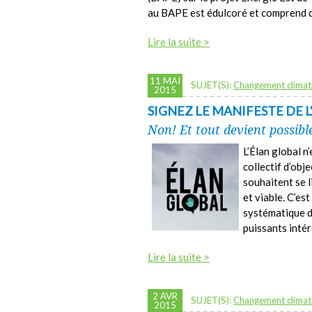
au BAPE est édulcoré et comprend des
Lire la suite >
11 MAI
SUJET(S):
Changement climat
2015
SIGNEZ LE MANIFESTE DE 
Non! Et tout devient possibl
L’Élan global n
collectif d’obj
souhaitent se 
et viable. C’es
systématique de
puissants intér
Lire la suite >
2 AVR
SUJET(S):
Changement climat
2015