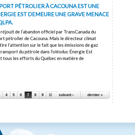
 PORT PÉTROLIER À CACOUNA EST UNE
ERGIE EST DEMEURE UNE GRAVE MENACE
QLPA.
réjouit de l’abandon officiel par TransCanada du
ort pétrolier de Cacouna. Mais le directeur climat
ire l’attention sur le fait que les émissions de gaz
transport du pétrole dans l’oléoduc Énergie Est
nt tous les efforts du Québec en matière de
3
4
5
6
7
8
9
10
11
suivant ›
…
dernier »