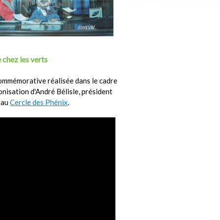
 chez les verts
ommémorative réalisée dans le cadre
ronisation d'André Bélisle, président
 au
Cercle des Phénix
.