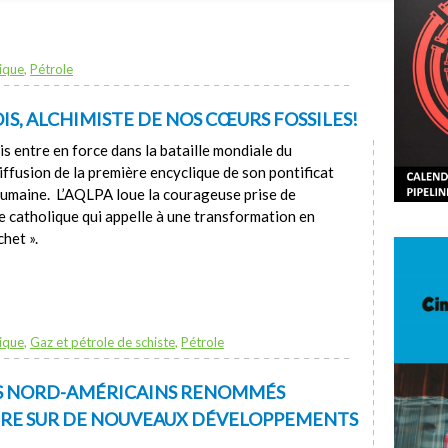
ique
,
Pétrole
IS, ALCHIMISTE DE NOS CŒURS FOSSILES!
s entre en force dans la bataille mondiale du
diffusion de la première encyclique de son pontificat
 humaine. L’AQLPA loue la courageuse prise de
ise catholique qui appelle à une transformation en
chet ».
ique
,
Gaz et pétrole de schiste
,
Pétrole
UES NORD-AMÉRICAINS RENOMMÉS
E SUR DE NOUVEAUX DÉVELOPPEMENTS