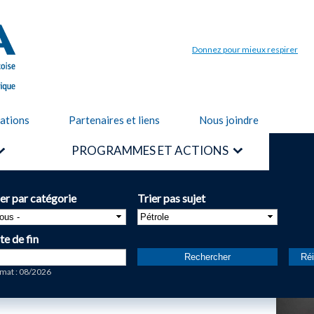
Aller au
contenu
principal
Donnez pour mieux respirer
cations
Partenaires et liens
Nous joindre
PROGRAMMES ET ACTIONS
ier par catégorie
Trier pas sujet
te de fin
te
mat : 08/2026