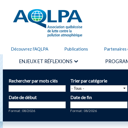
Alle
cont
AQLPA
prin
Découvrez l'AQLPA
Publications
Partenaires 
ENJEUX ET RÉFLEXIONS
PROGRAM
Rechercher par mots clés
Trier par catégorie
Date de début
Date de fin
Date
Date
Format : 08/2026
Format : 08/2026