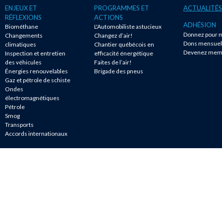
ENJEUX ET
PROGRAMMES ET
ACTUALITÉS
RÉFLEXIONS
ACTIONS
ADHÉSION
Biométhane
L'Automobiliste astucieux
Donnez pour m
Changements
Changez d’air!
Dons mensuel
climatiques
Chantier québécois en
Devenez mem
Inspection et entretien
efficacité énergétique
des véhicules
Faites de l’air!
Énergies renouvelables
Brigade des pneus
Gaz et pétrole de schiste
Ondes
électromagnétiques
Pétrole
Smog
Transports
Accords internationaux