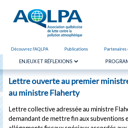
Alle
cont
AQLPA
prin
Découvrez l'AQLPA
Publications
Partenaires 
ENJEUX ET RÉFLEXIONS
PROGRAM
Lettre ouverte au premier ministr
au ministre Flaherty
Lettre collective adressée au ministre Flah
demandant de mettre fin aux subventions e
allégements fiscaux spéciaux accordés aux