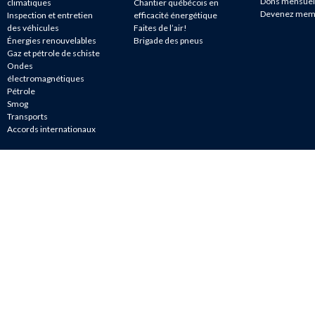
Dons mensuel
climatiques
Chantier québécois en
Devenez mem
Inspection et entretien
efficacité énergétique
des véhicules
Faites de l’air!
Énergies renouvelables
Brigade des pneus
Gaz et pétrole de schiste
Ondes
électromagnétiques
Pétrole
Smog
Transports
Accords internationaux