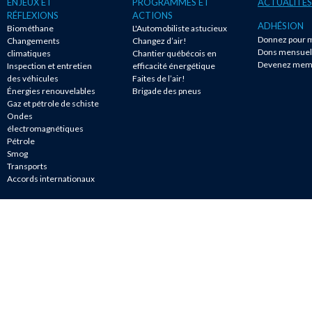
ENJEUX ET
PROGRAMMES ET
ACTUALITÉS
RÉFLEXIONS
ACTIONS
ADHÉSION
Biométhane
L'Automobiliste astucieux
Donnez pour m
Changements
Changez d’air!
Dons mensuel
climatiques
Chantier québécois en
Devenez mem
Inspection et entretien
efficacité énergétique
des véhicules
Faites de l’air!
Énergies renouvelables
Brigade des pneus
Gaz et pétrole de schiste
Ondes
électromagnétiques
Pétrole
Smog
Transports
Accords internationaux