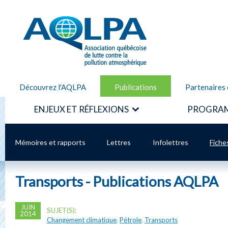
Alle
cont
AQLPA
prin
Découvrez l'AQLPA
Publications
Partenaires 
ENJEUX ET RÉFLEXIONS
PROGRAM
Mémoires et rapports
Lettres
Infolettres
Fiche
Transports - Publications AQLPA
JUIN
SUJET(S):
2014
Changement climatique
,
Pétrole
,
Transports