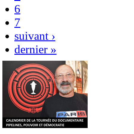
6
7
suivant ›
dernier »