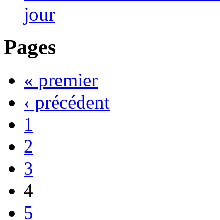
jour
Pages
« premier
‹ précédent
1
2
3
4
5