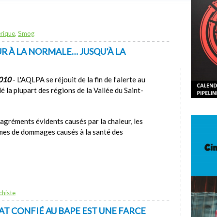
rique
,
Smog
R À LA NORMALE… JUSQU’À LA
2010
- L'AQLPA se réjouit de la fin de l’alerte au
é la plupart des régions de la Vallée du Saint-
agréments évidents causés par la chaleur, les
ymes de dommages causés à la santé des
chiste
AT CONFIÉ AU BAPE EST UNE FARCE