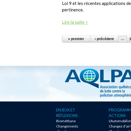
Loi 9 et les récentes applications d
pertinence.
Lire la suite >
PAGES
« premier
‹ précédent
…
ENJEUX ET
PROGRAMM
RÉFLEXIONS
ACTIONS
Biométhane
L'Automobilis
Changements
Changez d’air