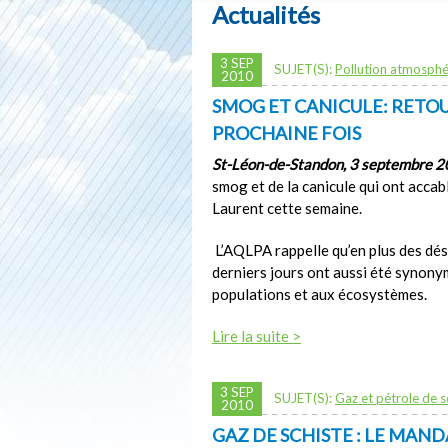
Actualités
3 SEP
SUJET(S):
Pollution atmosphé
2010
SMOG ET CANICULE: RETOU
PROCHAINE FOIS
St-Léon-de-Standon, 3 septembre 
smog et de la canicule qui ont accabl
Laurent cette semaine.
L’AQLPA rappelle qu’en plus des dés
derniers jours ont aussi été synon
populations et aux écosystèmes.
Lire la suite >
3 SEP
SUJET(S):
Gaz et pétrole de s
2010
GAZ DE SCHISTE : LE MAND