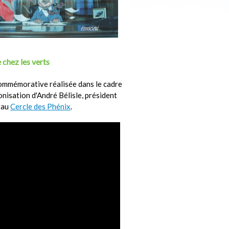
 chez les verts
ommémorative réalisée dans le cadre
ronisation d'André Bélisle, président
 au
Cercle des Phénix
.