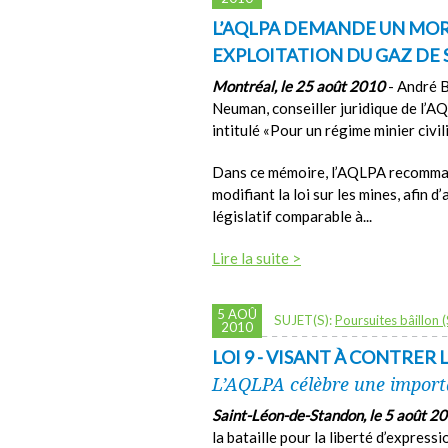
L’AQLPA DEMANDE UN MOR
EXPLOITATION DU GAZ DE 
Montréal, le 25 août 2010
- André B
Neuman, conseiller juridique de l’A
intitulé «Pour un régime minier civ
Dans ce mémoire, l’AQLPA recomman
modifiant la loi sur les mines, afin 
législatif comparable à...
Lire la suite >
5 AOÛ
SUJET(S):
Poursuites bâillon 
2010
LOI 9 - VISANT À CONTRER
L’AQLPA célèbre une importa
Saint-Léon-de-Standon, le 5 août 2
la bataille pour la liberté d’express