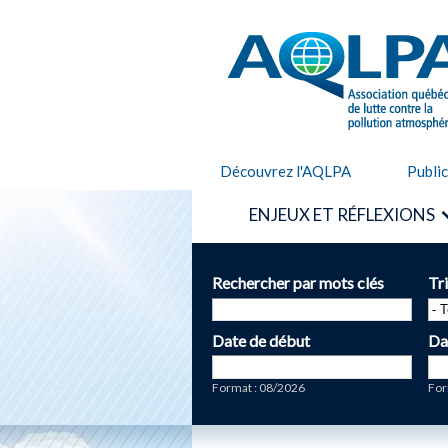
AQLPA
Découvrez l'AQLPA
Publi
ENJEUX ET RÉFLEXIONS
Rechercher par mots clés
Tr
Date de début
Da
Date
Da
Format : 08/2026
For