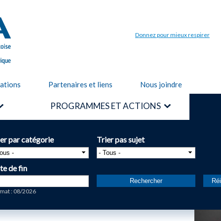
Aller au
contenu
principal
Donnez pour mieux respirer
cations
Partenaires et liens
Nous joindre
PROGRAMMES ET ACTIONS
ier par catégorie
Trier pas sujet
te de fin
te
mat : 08/2026