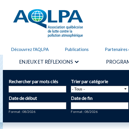
Alle
cont
AQLPA
prin
Découvrez l'AQLPA
Publications
Partenaires 
ENJEUX ET RÉFLEXIONS
PROGRAM
Rechercher par mots clés
Trier par catégorie
Date de début
Date de fin
Date
Date
Format : 08/2026
Format : 08/2026