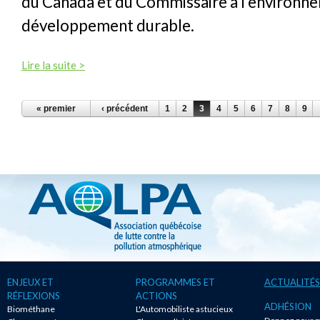
du Canada et du Commissaire à l’environne
développement durable.
Lire la suite >
PAGES
« premier
‹ précédent
1
2
3
4
5
6
7
8
9
ENJEUX ET
PROGRAMMES ET
ACTUALITÉS
RÉFLEXIONS
ACTIONS
ADHÉSION
Biométhane
L'Automobiliste astucieux