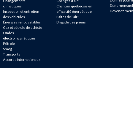
Donnez pour m
Changements
Changez d’air!
Dons mensuel
climatiques
Chantier québécois en
Devenez mem
Inspection et entretien
efficacité énergétique
des véhicules
Faites de l’air!
Énergies renouvelables
Brigade des pneus
Gaz et pétrole de schiste
Ondes
électromagnétiques
Pétrole
Smog
Transports
Accords internationaux