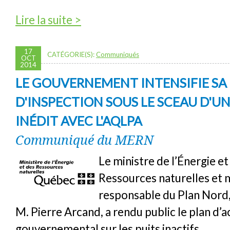
de Puits abandonnés : enfin un plan d’action 
Lire la suite >
corriger les fuites
17
CATÉGORIE(S):
Communiqués
OCT
2014
LE GOUVERNEMENT INTENSIFIE S
D'INSPECTION SOUS LE SCEAU D'U
INÉDIT AVEC L'AQLPA
Communiqué du MERN
Le ministre de l’Énergie et
Ressources naturelles et 
responsable du Plan Nord
M. Pierre Arcand, a rendu public le plan d’a
gouvernemental sur les puits inactifs.