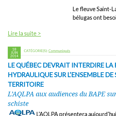
Le fleuve Saint-L
bélugas ont beso
de INVITATION : Bélugala – Un fleuve, un 
Lire la suite >
18
CATÉGORIE(S):
Communiqués
JUIN
2014
LE QUÉBEC DEVRAIT INTERDIRE L
HYDRAULIQUE SUR L’ENSEMBLE DE
TERRITOIRE
L’AQLPA aux audiences du BAPE sur 
schiste
L’AQLPA présentera aujourd’hu