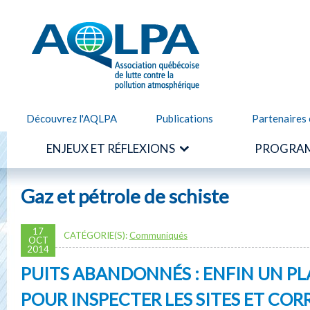
Alle
cont
AQLPA
prin
Découvrez l'AQLPA
Publications
Partenaires 
ENJEUX ET RÉFLEXIONS
PROGRAM
Gaz et pétrole de schiste
17
CATÉGORIE(S):
Communiqués
OCT
2014
PUITS ABANDONNÉS : ENFIN UN PL
POUR INSPECTER LES SITES ET COR