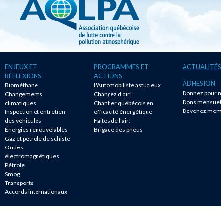
ENJEUX ET
PROGRAMMES ET
ACTUALITÉS
RÉFLEXIONS
ACTIONS
ADHÉSION
Biométhane
L'Automobiliste astucieux
Donnez pour m
Changements
Changez d’air!
Dons mensuel
climatiques
Chantier québécois en
Devenez mem
Inspection et entretien
efficacité énergétique
des véhicules
Faites de l’air!
Énergies renouvelables
Brigade des pneus
Gaz et pétrole de schiste
Ondes
électromagnétiques
Pétrole
Smog
Transports
Accords internationaux