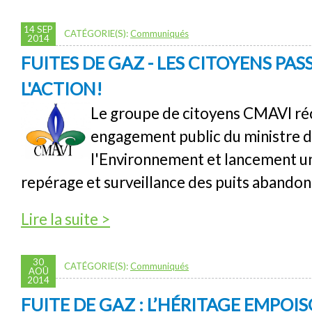
14 SEP
CATÉGORIE(S):
Communiqués
2014
FUITES DE GAZ - LES CITOYENS PAS
L'ACTION!
Le groupe de citoyens CMAVI ré
engagement public du ministre 
l'Environnement et lancement u
repérage et surveillance des puits abandon
de Fuites de gaz - Les citoyens passent à l'a
Lire la suite >
30
CATÉGORIE(S):
Communiqués
AOÛ
2014
FUITE DE GAZ : L’HÉRITAGE EMPOI