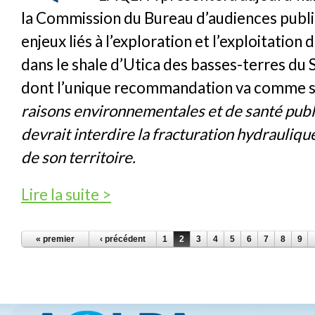
la Commission du Bureau d’audiences publi
enjeux liés à l’exploration et l’exploitation 
dans le shale d’Utica des basses-terres du 
dont l’unique recommandation va comme su
raisons environnementales et de santé pub
devrait interdire la fracturation hydrauliqu
de son territoire.
de Le Québec devrait interdire la fracturati
Lire la suite >
de son territoire
PAGES
« premier
‹ précédent
1
2
3
4
5
6
7
8
9