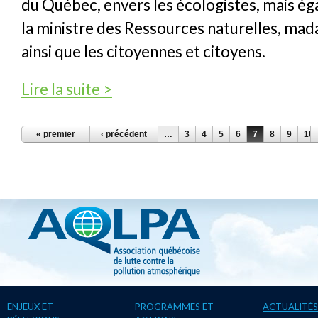
du Québec, envers les écologistes, mais é
la ministre des Ressources naturelles, ma
ainsi que les citoyennes et citoyens.
de Gaz de schiste : intérêts privés VS intérê
Lire la suite >
PAGES
« premier
‹ précédent
…
3
4
5
6
7
8
9
10
ENJEUX ET
PROGRAMMES ET
ACTUALITÉS