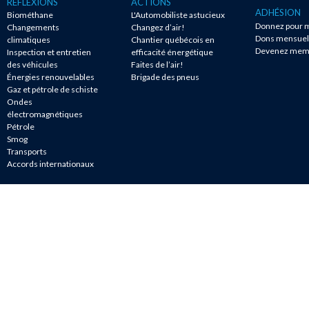
RÉFLEXIONS
ACTIONS
ADHÉSION
Biométhane
L'Automobiliste astucieux
Donnez pour m
Changements
Changez d’air!
Dons mensuel
climatiques
Chantier québécois en
Devenez mem
Inspection et entretien
efficacité énergétique
des véhicules
Faites de l’air!
Énergies renouvelables
Brigade des pneus
Gaz et pétrole de schiste
Ondes
électromagnétiques
Pétrole
Smog
Transports
Accords internationaux