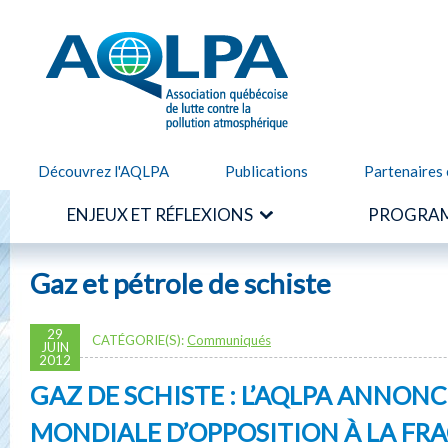
Alle
cont
AQLPA
prin
Découvrez l'AQLPA
Publications
Partenaires 
ENJEUX ET RÉFLEXIONS
PROGRAM
Gaz et pétrole de schiste
29
CATÉGORIE(S):
Communiqués
JUIN
2012
GAZ DE SCHISTE : L’AQLPA ANNON
MONDIALE D’OPPOSITION À LA FR