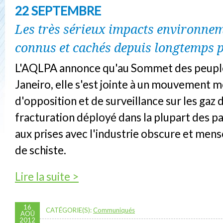
22 SEPTEMBRE
Les très sérieux impacts environne
connus et cachés depuis longtemps pa
L'AQLPA annonce qu'au Sommet des peuple
Janeiro, elle s'est jointe à un mouvement m
d'opposition et de surveillance sur les gaz d
fracturation déployé dans la plupart des 
aux prises avec l'industrie obscure et men
de schiste.
de Gaz de schiste : l’AQLPA annonce la Jour
Lire la suite >
la fracturation le 22 septembre
16
CATÉGORIE(S):
Communiqués
AOÛ
2012