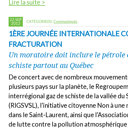
de Gaz et pétrole de schiste : toujours trop
Lire la suite >
fluides de fracturation selon le CQDE et l’
22 SEP
CATÉGORIE(S):
Communiqués
2012
1ÈRE JOURNÉE INTERNATIONALE C
FRACTURATION
Un moratoire doit inclure le pétrole 
schiste partout au Québec
De concert avec de nombreux mouvements
plusieurs pays sur la planète, le Regroupe
interrégional gaz de schiste de la vallée du
(RIGSVSL), l’initiative citoyenne Non à une
dans le Saint-Laurent, ainsi que l’Associat
de lutte contre la pollution atmosphérique