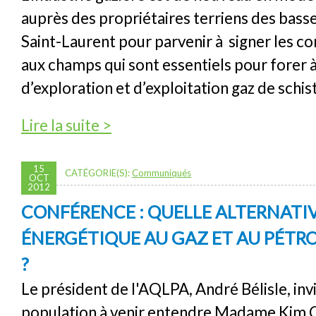
auprès des propriétaires terriens des bass
Saint-Laurent pour parvenir à signer les co
aux champs qui sont essentiels pour forer à
d’exploration et d’exploitation gaz de schis
de Menace pour le monde rural - les contrats
Lire la suite >
peuvent devenir un cauchemar!
15
CATÉGORIE(S):
Communiqués
OCT
2012
CONFÉRENCE : QUELLE ALTERNATI
ÉNERGÉTIQUE AU GAZ ET AU PÉTRO
?
Le président de l'AQLPA, André Bélisle, invi
population à venir entendre Madame Kim C